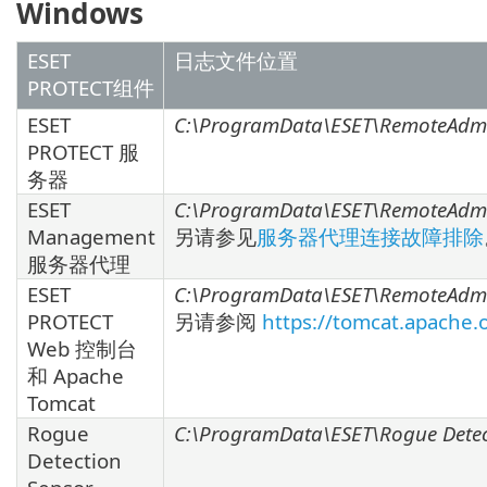
Windows
ESET
日志文件位置
PROTECT组件
ESET
C:\ProgramData\ESET\RemoteAdmin
PROTECT 服
务器
ESET
C:\ProgramData\ESET\RemoteAdmin
Management
另请参见
服务器代理连接故障排除
服务器代理
ESET
C:\ProgramData\ESET\RemoteAdmi
PROTECT
另请参阅
https://tomcat.apache.
Web 控制台
和 Apache
Tomcat
Rogue
C:\ProgramData\ESET\Rogue Detec
Detection