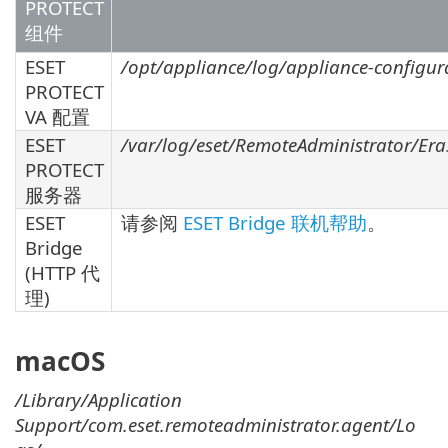
PROTECT
组件
ESET
/opt/appliance/log/appliance-configura
PROTECT
VA 配置
ESET
/var/log/eset/RemoteAdministrator/EraS
PROTECT
服务器
ESET
请参阅
ESET Bridge 联机帮助
。
Bridge
(HTTP 代
理)
macOS
/Library/Application
Support/com.eset.remoteadministrator.agent/Lo