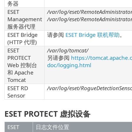
务器
ESET
/var/log/eset/RemoteAdministrato
Management
/var/log/eset/RemoteAdministrator
服务器代理
ESET Bridge
请参阅
ESET Bridge 联机帮助
。
(HTTP 代理)
ESET
/var/log/tomcat/
PROTECT
另请参阅
https://tomcat.apache.
Web 控制台
doc/logging.html
和 Apache
Tomcat
ESET RD
/var/log/eset/RogueDetectionSens
Sensor
ESET PROTECT 虚拟设备
ESET
日志文件位置