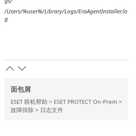
gs/
/Users/%user%/Library/Logs/EraAgentInstaller.lo
g
面包屑
ESET 联机帮助
>
ESET PROTECT On-Prem
>
故障排除
> 日志文件