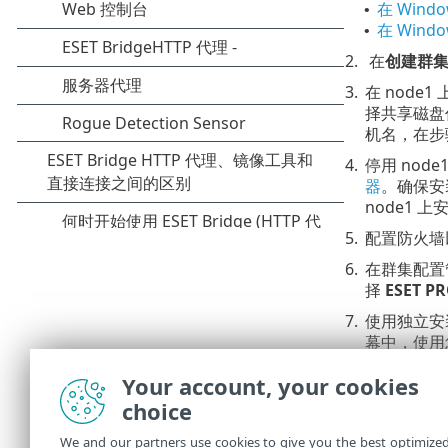
在 Wind
•
在 Wind
•
2.
在
创建群
3.
在 node
择共享磁盘作
机名，在步骤
4.
停用 node
器
。确保安
node1 上
5.
配置防火墙以允
6.
在群集配置管
择
ESET P
7.
使用独立安装
幕中，使用
8.
Web 服务
Your account, your cookies
a.
在单独
choice
b.
在 W
We and our partners use cookies to give you the best optimize
]\
webap