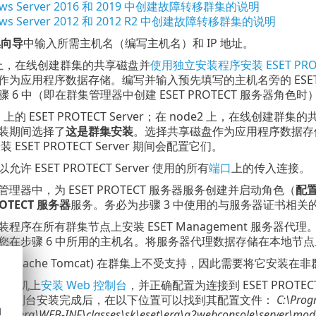
ows Server 2016 和 2019 中创建故障转移群集的说明
ows Server 2012 和 2012 R2 中创建故障转移群集的说明
集向导
中输入所需主机名（编写主机名）和 IP 地址。
1 上，在线创建群集的共享磁盘并
使用独立安装程序安装 ESET PRO
为应用程序数据存储。编写并输入预先填写的主机名旁的 ESET PR
 6 中（即在群集管理器中创建 ESET PROTECT 服务器角色
1 上的 ESET PROTECT Server；在 node2 上，在线创建群
装期间选择了
这是群集安装
。选择共享磁盘作为应用程序数据存
安装 ESET PROTECT Server 期间会配置它们。
许 ESET PROTECT Server 使用的所有
端口
上的传入连接。
理器中，为 ESET PROTECT 服务器服务创建并启动角色（
配
ROTECT 服务器
服务。务必为步骤 3 中使用的与服务器证书相关
程序在所有群集节点上安装 ESET Management 服务器代理
您在步骤 6 中所用的主机名。将服务器代理数据存储在本地节点
器 (Apache Tomcat) 在群集上不受支持，因此需要将它安
计算机上
安装 Web 控制台
，并正确配置为连接到 ESET PROTE
eb 控制台安装完成后，在以下位置可以找到其配置文件：
C:\Prog
d
ps\era\WEB-INF\classes\sk\eset\era\g2webconsole\server\modu