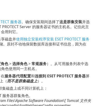
TECT 服务器
。确保安装期间选择了
这是群集安装
并选
OTECT Server 的服务器证书的主机名。记住此主
时）会用到它。
集的共享磁盘并
使用独立安装程序安装 ESET PROTECT 服务
储。原封不动地保留数据库连接和证书信息，因为在
置角色
>
选择角色
>
常规服务
）。从可用服务列表中选
的角色使用同一主机名。
。在
服务器代理配置
和
连接到 ESET PROTECT 服务器
屏
上（
而不是群集磁盘上
）。
装在非群集磁盘上或不同计算机上：
CT 服务器群集角色。
ram Files\Apache Software Foundation\[ Tomcat
文件夹
les\config\EraWebServerConfig.properties