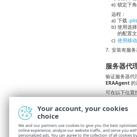
e)
锁定下角
远程：
a)
下载 .
pli
b)
使用选择
的配置
c)
使用移动
7.
安装有服务器
服务器代
验证服务器代
ERAAgent
的
可在以下位置找到
/Library/Ap
Your account, your cookies
/Users/%use
choice
服务器代
ESET
We and our partners use cookies to give you the best optimize
online experience, analyze our website traffic, and serve you wit
如果针
personalized ads. You can agree to the collection of all cookies b