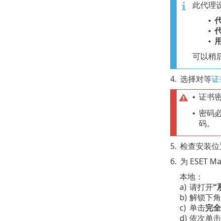
此代理设
•
•
•
可以稍
4.
选择对等
证
证书
•
密码必
•
码。
5.
检查安装位
6.
为 ESET
本地：
a)
请打开
“
b)
解锁下角
c)
单击
完全
d)
依次单