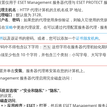
置仅用于 ESET Management 服务器代理与 ESET PRO
代理主机名
：HTTP 代理计算机的主机名或 IP 地址。
代理端口
：默认值为 3128。
用户名
、
密码
：如果您的代理使用身份验证，则输入它使用的凭
后在
策略
中更改代理设置。在可以通过代理配置服务器代理 - 服
书
以及该证书的密码。或者，您可以添加一个
证书颁发机构
。
密码中不得包含以下字符：
这些字符在服务器代理初始化期
" \
须至少包含 10 个字符，并包含三个类别：小写字母、大写字母
置并单击
安装
。服务器代理将安装在您的计算机上。
 Management 服务器代理启用完全磁盘访问：
系统首选项”
>
“安全和隐私”
>
“隐私”
。
的设置。
磁盘访问
。
击
+
>
应用程序
>
ESET
>
打开
，然后将 ESET Management 