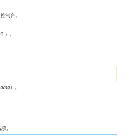
b 控制台。
作）。
.dmg
）。
选项。