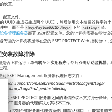
的设置。
st
配置文件。
的 UUID 生成器生成两个 UUID，然后使用文本编辑器将字符串替换
文件中，而不是
下的
值。
<key>PayloadUUID</key>
<string>
设备管理服务器
部署
.plist
配置文件。您的计算机需要在移动设
代理的计算机将显示在您的 ESET PROTECT Web 控制台中，您可以
理安装故障排除
理是否正在运行：单击
转至
>
实用程序
，然后双击
活动监视器
。
进程。
 ESET Management 服务器代理日志文件：
plication Support/com.eset.remoteadministrator.agent/Logs/
r%/Library/Logs/EraAgentInstaller.log
理和 ESET PROTECT 服务器之间的通信协议不支持身份
 PROTECT 服务器的代理解决方案将不工作。
d
h
对 Web 控制台或服务器代理选择使用非默认端口，可能需要调
y