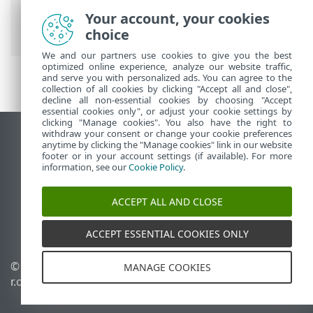
Інтерактивна довідка ESET
>
ESET
Your account, your cookies
PROTECT On-Prem
>
Видалення
choice
We and our partners use cookies to give you the best
optimized online experience, analyze our website traffic,
and serve you with personalized ads. You can agree to the
collection of all cookies by clicking "Accept all and close",
decline all non-essential cookies by choosing "Accept
essential cookies only", or adjust your cookie settings by
clicking "Manage cookies". You also have the right to
withdraw your consent or change your cookie preferences
Переглянути повну версію
anytime by clicking the "Manage cookies" link in our website
footer or in your account settings (if available). For more
End of Life
information, see our
Cookie Policy
.
База знань ESET
Форум ESET
ACCEPT ALL AND CLOSE
ESET Status Portal
Регіональна підтримка
ACCEPT ESSENTIAL COOKIES ONLY
© 1992 - 2026 ESET, spol. s
Керувати файлами cookie
MANAGE COOKIES
r.o. - Усі права захищено.
Політика щодо файлів
cookie