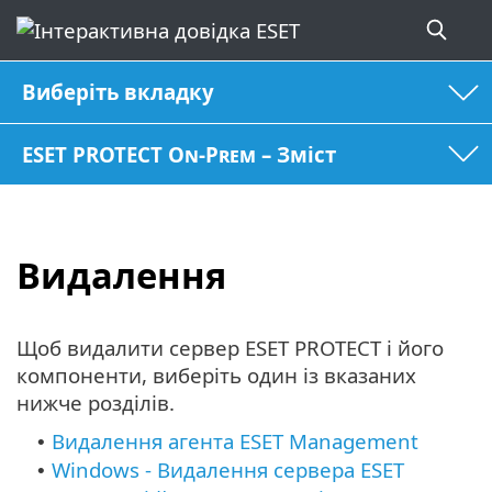
Виберіть вкладку
ESET PROTECT On-Prem – Зміст
Видалення
Щоб видалити сервер ESET PROTECT і його
компоненти, виберіть один із вказаних
нижче розділів.
Видалення агента ESET Management
•
Windows - Видалення сервера ESET
•