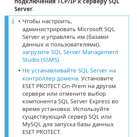
подключения TCP/IP к серверу SQL
Server
.
Чтобы настроить,
•
администрировать Microsoft SQL
Server и управлять им (базами
данных и пользователями),
загрузите SQL Server Management
Studio (SSMS)
.
Не устанавливайте SQL Server на
•
контроллер домена
. Установите
ESET PROTECT On-Prem на другом
сервере или отмените выбор
компонента SQL Server Express во
время установки. Используйте
существующий сервер SQL или
MySQL для запуска базы данных
ESET PROTECT.