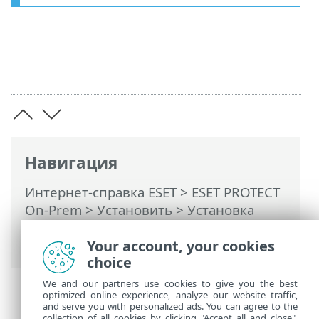
Навигация
Интернет-справка ESET
>
ESET PROTECT
On-Prem
>
Установить
>
Установка
компонентов в Windows
> Требования
к решению Microsoft SQL Server
Your account, your cookies
choice
We and our partners use cookies to give you the best
optimized online experience, analyze our website traffic,
and serve you with personalized ads. You can agree to the
collection of all cookies by clicking "Accept all and close",