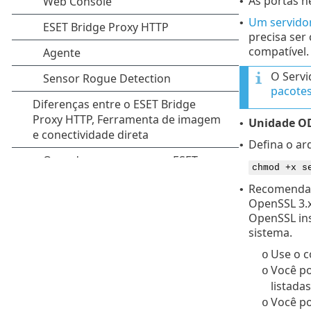
As portas n
•
Um servidor
•
precisa ser 
compatível
O Servi
pacote
Unidade O
•
Defina o ar
•
chmod +x s
Recomenda
•
OpenSSL 3.x
OpenSSL ins
sistema.
Use o 
o
Você po
o
listad
Você po
o