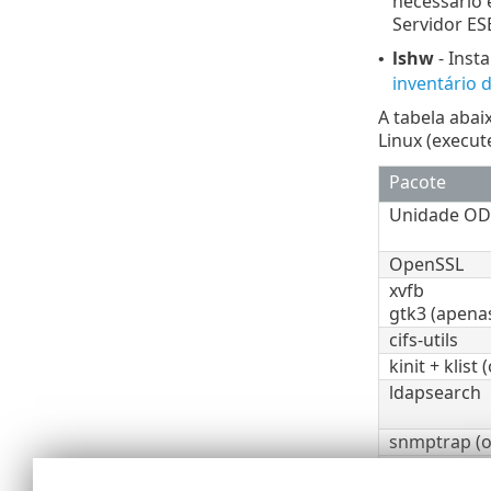
necessário 
Servidor ES
lshw
- Inst
•
inventário 
A tabela abai
Linux (execu
Pacote
Unidade O
OpenSSL
xvfb
gtk3 (apena
cifs-utils
kinit + klist 
ldapsearch
snmptrap (o
Pacote de
desenvolvim