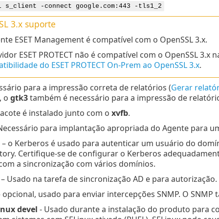
l s_client -connect google.com:443 -tls1_2
L 3.x
suporte
nte ESET Management é compatível com o OpenSSL 3.x.
vidor ESET PROTECT não é compatível com o OpenSSL 3.x 
tibilidade do ESET PROTECT On-Prem ao OpenSSL 3.x
.
sário para a impressão correta de relatórios (
Gerar relató
, o
gtk3
também é necessário para a impressão de relatóri
acote é instalado junto com o
xvfb
.
Necessário para implantação apropriada do Agente para u
– o Kerberos é usado para autenticar um usuário do domíni
ctory. Certifique-se de configurar o Kerberos adequadament
com a sincronização com vários domínios.
– Usado na tarefa de sincronização AD e para autorização.
 opcional, usado para enviar intercepções SNMP. O SNMP 
inux devel
- Usado durante a instalação do produto para con