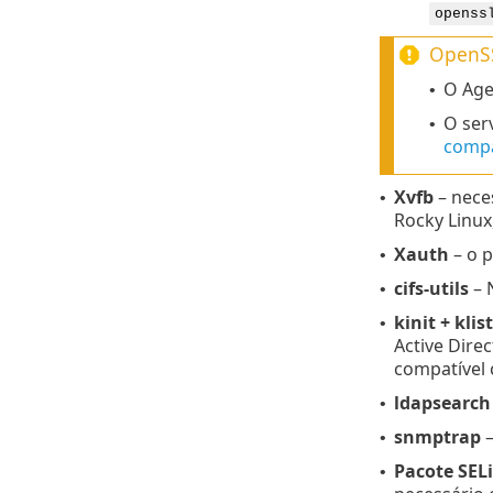
openss
OpenSS
O Age
•
O ser
•
compa
Xvfb
– neces
•
Rocky Linux
Xauth
– o p
•
cifs-utils
– 
•
kinit + klist
•
Active Dire
compatível 
ldapsearch
•
snmptrap
–
•
Pacote SEL
•