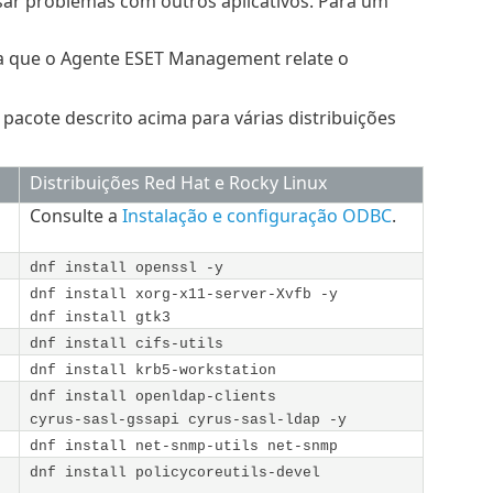
sar problemas com outros aplicativos. Para um
ra que o Agente ESET Management relate o
acote descrito acima para várias distribuições
Distribuições Red Hat e Rocky Linux
Consulte a
Instalação e configuração ODBC
.
dnf install openssl -y
dnf install xorg-x11-server-Xvfb -y
dnf install gtk3
dnf install cifs-utils
dnf install krb5-workstation
dnf install openldap-clients
cyrus-sasl-gssapi cyrus-sasl-ldap -y
dnf install net-snmp-utils net-snmp
dnf install policycoreutils-devel