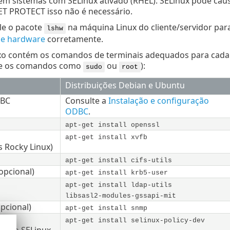
em sistemas com SELinux ativado (RHEL). SELinux pode cau
ET PROTECT isso não é necessário.
ale o pacote
na máquina Linux do cliente/servidor pa
lshw
de hardware
corretamente.
xo contém os comandos de terminais adequados para cada p
te os comandos como
ou
):
sudo
root
Distribuições Debian e Ubuntu
DBC
Consulte a
Instalação e configuração
ODBC
.
apt-get install openssl
apt-get install xvfb
s Rocky Linux)
apt-get install cifs-utils
(opcional)
apt-get install krb5-user
apt-get install ldap-utils
libsasl2-modules-gssapi-mit
pcional)
apt-get install snmp
apt-get install selinux-policy-dev
ento SELinux