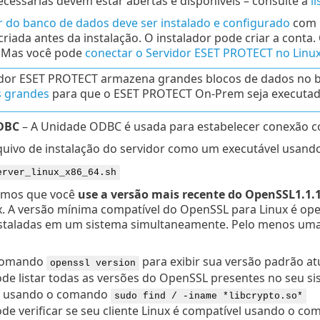
ecessárias devem estar abertas e disponíveis – consulte a
l
 do banco de dados deve ser instalado e configurado
com u
criada antes da instalação. O instalador pode criar a conta.
. Mas você pode
conectar o Servidor ESET PROTECT no Linu
dor ESET PROTECT armazena grandes blocos de dados no 
s grandes
para que o ESET PROTECT On-Prem seja executad
DBC
– A Unidade ODBC é usada para estabelecer conexão 
quivo de instalação do servidor como um executável usand
erver_linux_x86_64.sh
mos que você
use a versão mais recente do
OpenSSL1.1.
. A versão mínima compatível do OpenSSL para Linux é open
taladas em um sistema simultaneamente. Pelo menos uma 
comando
para exibir sua versão padrão atu
openssl version
de listar todas as versões do
OpenSSL
presentes no seu si
as usando o comando
sudo find / -iname *libcrypto.so*
de verificar se seu cliente Linux é compatível usando o co