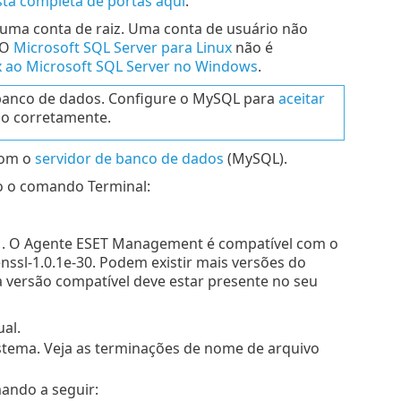
ista completa de portas aqui
.
ma conta de raiz. Uma conta de usuário não
 O
Microsoft SQL Server para Linux
não é
x ao Microsoft SQL Server no Windows
.
banco de dados. Configure o MySQL para
aceitar
o corretamente.
com o
servidor de banco de dados
(MySQL).
o o comando Terminal:
1
. O Agente ESET Management é compatível com o
ssl-1.0.1e-30. Podem existir mais versões do
versão compatível deve estar presente no seu
al.
stema. Veja as terminações de nome de arquivo
mando a seguir: