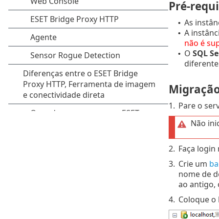
Pré-requi
As instân
•
A instânc
•
não é su
O
SQL Se
•
diferente
Migração
1.
Pare o ser
Não ini
2.
Faça login
3.
Crie um
ba
nome de de
ao antigo,
4.
Coloque o 