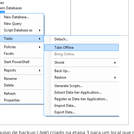
quivo de backup (
.bak
) criado na etapa 3 para um local que