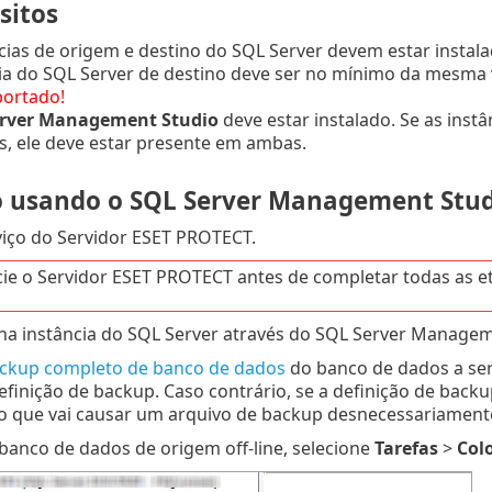
sitos
cias de origem e destino do SQL Server devem estar instal
ia do SQL Server de destino deve ser no mínimo da mesma 
portado!
rver Management Studio
deve estar instalado. Se as ins
s, ele deve estar presente em ambas.
 usando o SQL Server Management Stud
viço do Servidor ESET PROTECT.
cie o Servidor ESET PROTECT antes de completar todas as e
 na instância do SQL Server através do SQL Server Managem
ckup completo de banco de dados
do banco de dados a se
finição de backup. Caso contrário, se a definição de backu
 o que vai causar um arquivo de backup desnecessariament
banco de dados de origem off-line, selecione
Tarefas
>
Colo