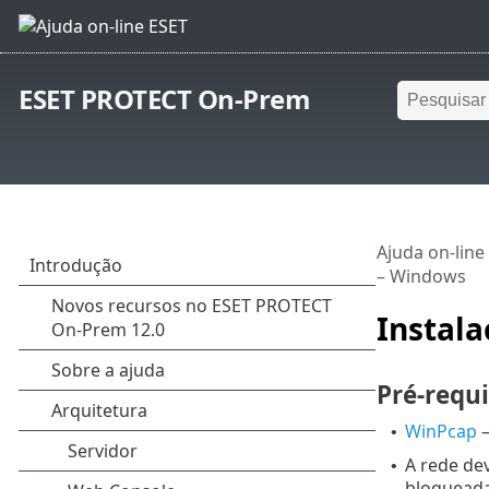
ESET PROTECT On-Prem
Ajuda on-line
– Windows
Instal
Pré-requi
WinPcap
–
•
A rede de
•
bloqueada 