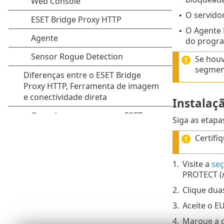
O servido
•
O Agente 
•
do progr
Se houv
segment
Instalaç
Siga as etap
Certifi
1.
Visite a
se
PROTECT (
2.
Clique duas
3.
Aceite o E
4.
Marque a c