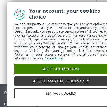
travamento
e outras i
Your account, your cookies
choice
5.
Selecione 
6.
O ESET Rog
We and our partners use cookies to give you the best optimize
online experience, analyze our website traffic, and serve you wit
Você pode en
personalized ads. You can agree to the collection of all cookies b
clicking "Accept all and close", decline all non-essential cookies b
C:\ProgramDat
choosing "Accept essential cookies only", or adjust your cooki
settings by clicking "Manage cookies". You also have the right t
withdraw your consent or change your cookie preference
anytime by clicking the "Manage cookies" link in our websit
footer or in your account settings (if available). For mor
information, see our
Cookie Policy
.
ACCEPT ALL AND CLOSE
ACCEPT ESSENTIAL COOKIES ONLY
End of Life
Base de conhecimento ESET
Fórum ESET
ESET S
MANAGE COOKIES
© 1992 - 2026 ESET, spol. s r.o. - Todos os direitos reservados.