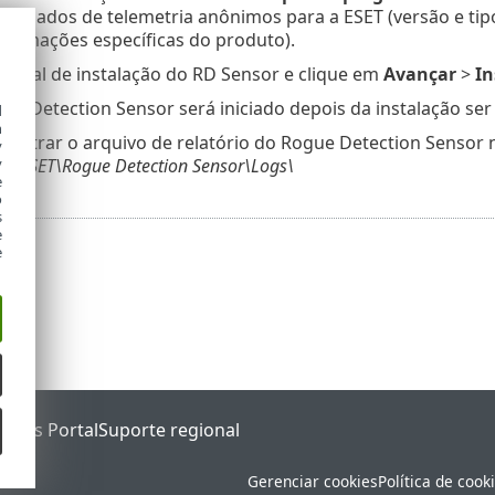
 e dados de telemetria anônimos para a ESET (versão e tip
nformações específicas do produto).
o local de instalação do RD Sensor e clique em
Avançar
>
In
ue Detection Sensor será iniciado depois da instalação ser
d
h
contrar o arquivo de relatório do Rogue Detection Sensor
y
y
a\ESET\Rogue Detection Sensor\Logs\
e
o
s
e
e
tatus Portal
Suporte regional
Gerenciar cookies
Política de cook