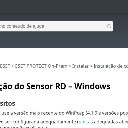
 ESET
>
ESET PROTECT On-Prem
>
Instalar
>
Instalação de 
ação do Sensor RD – Windows
sitos
 use a versão mais recente do WinPcap (4.1.0 e versões pos
ve ser configurada adequadamente (
portas
adequadas aber
por um firewall, etc.)