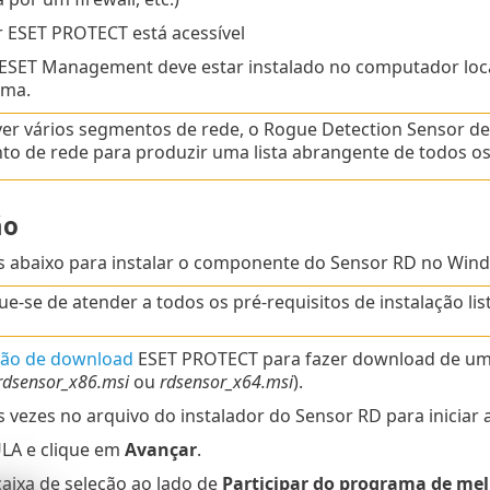
r ESET PROTECT está acessível
ESET Management deve estar instalado no computador local
ama.
er vários segmentos de rede, o Rogue Detection Sensor d
o de rede para produzir uma lista abrangente de todos os 
ão
as abaixo para instalar o componente do Sensor RD no Win
que-se de atender a todos os pré-requisitos de instalação li
ção de download
ESET PROTECT para fazer download de um
rdsensor_x86.msi
ou
rdsensor_x64.msi
).
 vezes no arquivo do instalador do Sensor RD para iniciar a
ULA e clique em
Avançar
.
aixa de seleção ao lado de
Participar do programa de mel