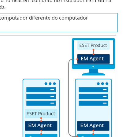
o Tomcat em conjunto no instalador ESET ou na
eb.
 computador diferente do computador