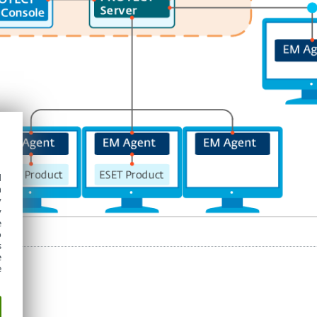
d
h
y
y
e
o
s
e
e