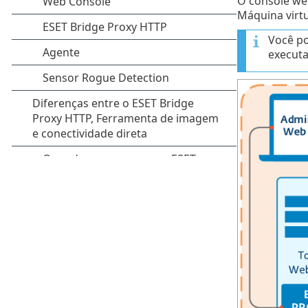
O console we
Máquina virtu
Você p
executa