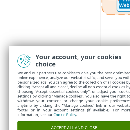
Your account, your cookies
choice
We and our partners use cookies to give you the best optimize
online experience, analyze our website traffic, and serve you wit
personalized ads. You can agree to the collection of all cookies b
clicking "Accept all and close", decline all non-essential cookies b
choosing "Accept essential cookies only", or adjust your cooki
settings by clicking "Manage cookies". You also have the right t
withdraw your consent or change your cookie preference
anytime by clicking the "Manage cookies" link in our websit
footer or in your account settings (if available). For mor
information, see our
Cookie Policy
.
ACCEPT ALL AND CLOSE