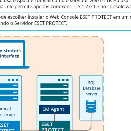
b usa o Apache Tomcat como o servidor web HTTP. Ao usar 
al, ele permite apenas conexões TLS 1.2 e 1.3 ao console w
ode escolher instalar o Web Console ESET PROTECT em um
ndo o Servidor ESET PROTECT.