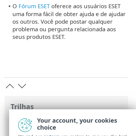
O
Fórum ESET
oferece aos usuários ESET
•
uma forma fácil de obter ajuda e de ajudar
os outros. Você pode postar qualquer
problema ou pergunta relacionada aos
seus produtos ESET.
Trilhas
Ajuda on-line ESET
>
ESET PROTECT On-
Your account, your cookies
Prem
>
Introdução
> Sobre a ajuda
choice