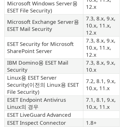
Microsoft Windows Server용
12.x
ESET File Security
)
7.3, 8.x, 9.x,
Microsoft Exchange Server용
10.x, 11.x,
ESET Mail Security
12.x
7.3, 8.x, 9.x,
ESET Security for Microsoft
10.x, 11.x,
SharePoint Server
12.x
IBM Domino용
ESET Mail
7.3, 8.x, 9.x,
Security
10.x
Linux용
ESET Server
7.2, 8.1, 9.x,
Security
(이전의 Linux용
ESET
10.x, 11.x
File Security
)
ESET Endpoint Antivirus
7.1, 8.1, 9.x,
Linux의 경우
10.x, 11.x
ESET LiveGuard Advanced
ESET Inspect Connector
1.8+