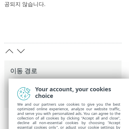
공되지 않습니다.
이동 경로
ESET 온라인 도움말
>
ESET PROTECT On-
Your account, your cookies
Prem
>
사양
> 지원되는 웹 브라우저, ESET
choice
보안 제품 및 언어
We and our partners use cookies to give you the best
optimized online experience, analyze our website traffic,
and serve you with personalized ads. You can agree to the
collection of all cookies by clicking "Accept all and close",
decline all non-essential cookies by choosing "Accept
essential cookies only", or adjust your cookie settings by