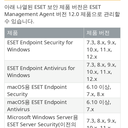
아래 나열된 ESET 보안 제품 버전은 ESET
Management Agent 버전 12.0 제품으로 관리할
수 있습니다.
제품
제품 버전
ESET Endpoint Security
for
7.3, 8.x, 9.x,
Windows
10.x, 11.x,
12.x
7.3, 8.x, 9.x,
ESET Endpoint Antivirus
for
10.x, 11.x,
Windows
12.x
macOS용
ESET Endpoint
6.10 이상,
Security
7.x, 8.x
macOS용
ESET Endpoint
6.10 이상,
Antivirus
7.x
Microsoft Windows Server용
7.3, 8.x, 9.x,
ESET Server Security
(이전의
10.x, 11.x,