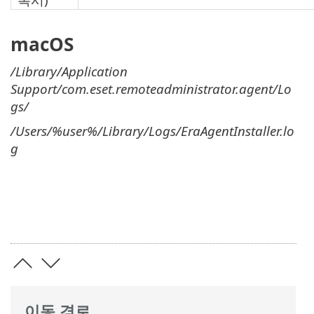
macOS
/Library/Application
Support/com.eset.remoteadministrator.agent/Lo
gs/
/Users/%user%/Library/Logs/EraAgentInstaller.lo
g
이동 경로