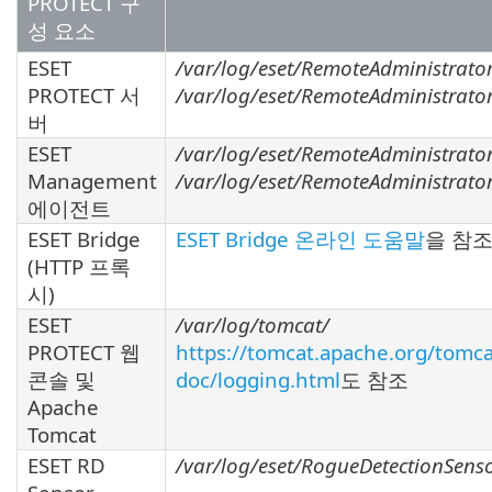
PROTECT 구
성 요소
ESET
/var/log/eset/RemoteAdministrator
PROTECT 서
/var/log/eset/RemoteAdministrator/
버
ESET
/var/log/eset/RemoteAdministrato
Management
/var/log/eset/RemoteAdministrator
에이전트
ESET Bridge
ESET Bridge 온라인 도움말
을 참
(HTTP 프록
시)
ESET
/var/log/tomcat/
PROTECT 웹
https://tomcat.apache.org/tomca
콘솔 및
doc/logging.html
도 참조
Apache
Tomcat
ESET RD
/var/log/eset/RogueDetectionSens