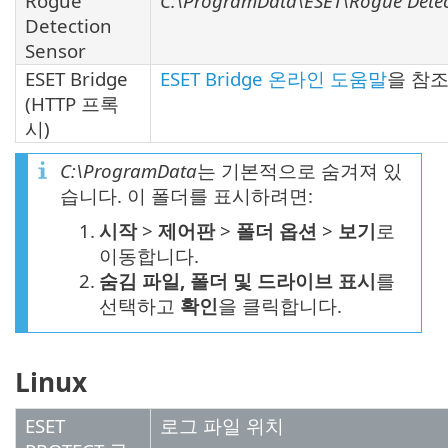
Rogue
C:\ProgramData\ESET\Rogue Detec
Detection
Sensor
ESET Bridge
ESET Bridge 온라인 도움말
을 참
(HTTP 프록
시)
C:\ProgramData
는 기본적으로 숨겨져 있
습니다. 이 폴더를 표시하려면:
1.
시작
>
제어판
>
폴더 옵션
>
보기
로
이동합니다.
2.
숨김 파일, 폴더 및 드라이브 표시
를
선택하고
확인
을 클릭합니다.
Linux
ESET
로그 파일 위치