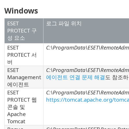
Windows
ESET
로그 파일 위치
PROTECT 구
성 요소
ESET
C:\ProgramData\ESET\RemoteAdmin
PROTECT 서
버
ESET
C:\ProgramData\ESET\RemoteAdmin
Management
에이전트 연결 문제 해결
도 참조하
에이전트
ESET
C:\ProgramData\ESET\RemoteAdmi
PROTECT 웹
https://tomcat.apache.org/tomca
콘솔 및
Apache
Tomcat