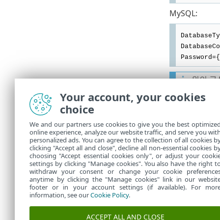
MySQL:
DatabaseTy
DatabaseCo
Password={
위의 구
TA
Your account, your cookies
•
TA
•
choice
TA
•
TA
We and our partners use cookies to give you the best optimize
•
online experience, analyze our website traffic, and serve you wit
personalized ads. You can agree to the collection of all cookies b
4.
ESET PR
clicking "Accept all and close", decline all non-essential cookies b
choosing "Accept essential cookies only", or adjust your cooki
settings by clicking "Manage cookies". You also have the right t
withdraw your consent or change your cookie preference
anytime by clicking the "Manage cookies" link in our websit
footer or in your account settings (if available). For mor
information, see our
Cookie Policy
.
ACCEPT ALL AND CLOSE