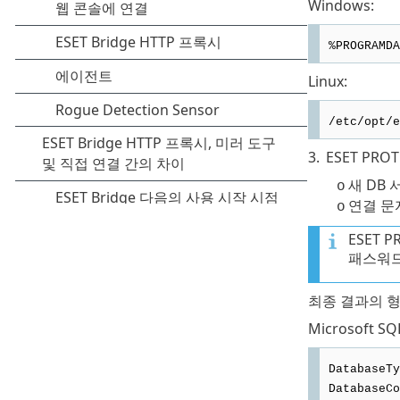
Windows:
%PROGRAMDA
Linux:
/etc/opt/e
3.
ESET PROT
새 DB
o
연결 문자
o
ESET P
패스워
최종 결과의 
Microsoft SQ
DatabaseTy
DatabaseCo