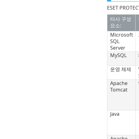
ESET PRO
타사 구성
요소:
Microsoft
SQL
Server
MySQL
운영 체제
Apache
Tomcat
Java
Apache