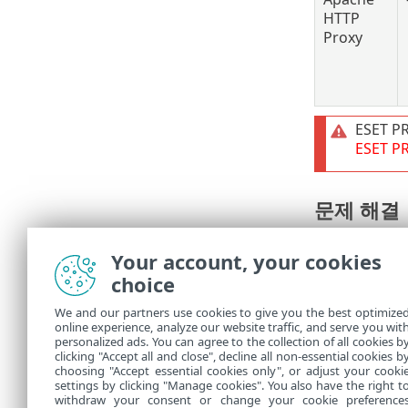
HTTP
Proxy
ESET 
ESET P
문제 해결
업그레이
•
Your account, your cookies
이미 최신
•
과가 없습
choice
ESET 
•
We and our partners use cookies to give you the best optimize
명확한 업
•
online experience, analyze our website traffic, and serve you wit
하십시오.
personalized ads. You can agree to the collection of all cookies b
업그레이드
clicking "Accept all and close", decline all non-essential cookies b
•
choosing "Accept essential cookies only", or adjust your cooki
settings by clicking "Manage cookies". You also have the right t
withdraw your consent or change your cookie preference