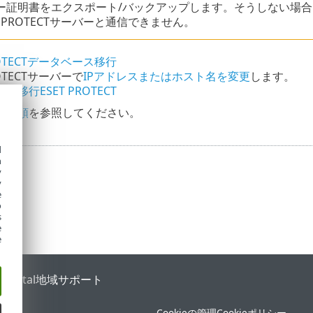
ー証明書をエクスポート/バックアップします。そうしない場合、E
T PROTECTサーバーと通信できません。
ROTECTデータベース移行
ROTECTサーバーで
IPアドレスまたはホスト名を変更
します。
移行ESET PROTECT
ド手順
を参照してください。
d
h
y
y
e
o
s
e
e
 Portal
地域サポート
Cookieの管理
Cookieポリシー