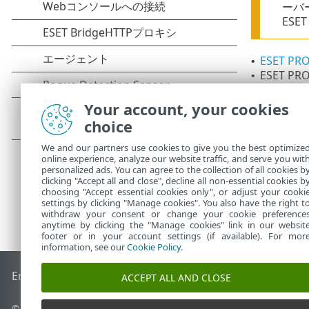
ーバ
ESE
ESET P
•
ESET P
•
クラウドへの
•
Your account, your cookies
アップグレー
choice
We and our partners use cookies to give you the best optimize
online experience, analyze our website traffic, and serve you wit
personalized ads. You can agree to the collection of all cookies b
clicking "Accept all and close", decline all non-essential cookies b
choosing "Accept essential cookies only", or adjust your cooki
settings by clicking "Manage cookies". You also have the right t
withdraw your consent or change your cookie preference
anytime by clicking the "Manage cookies" link in our websit
footer or in your account settings (if available). For mor
information, see our
Cookie Policy
.
End of Life
ESETナレッジベース
ESETフォーラム
ESET Status
ACCEPT ALL AND CLOSE
© 1992 - 2026 ESET, spol. s r.o. - All rights reserved.