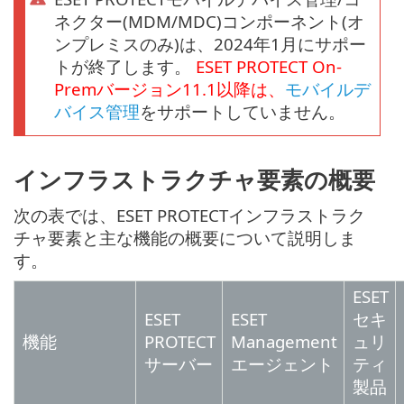
ネクター(MDM/MDC)コンポーネント(オ
ンプレミスのみ)は、2024年1月にサポー
トが終了します。
ESET PROTECT
On-
Prem
バージョン
11.1
以降は、
モバイルデ
バイス管理
をサポートしていません。
インフラストラクチャ要素の概要
次の表では、ESET PROTECTインフラストラク
チャ要素と主な機能の概要について説明しま
す。
ESET
ESET
ESET
セキ
機能
PROTECT
Management
ュリ
サーバー
エージェント
ティ
製品