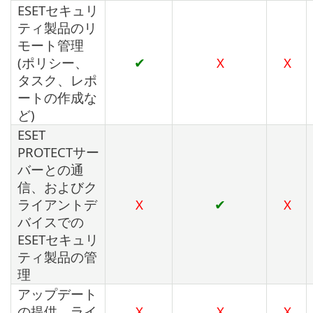
ESETセキュリ
ティ製品のリ
モート管理
(ポリシー、
✔
X
X
タスク、レポ
ートの作成な
ど)
ESET
PROTECTサー
バーとの通
信、およびク
ライアントデ
X
✔
X
バイスでの
ESETセキュリ
ティ製品の管
理
アップデート
の提供、ライ
X
X
X