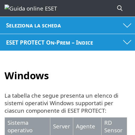
Seleziona la scheda
ESET PROTECT On-Prem – Indice
Windows
La tabella che segue presenta un elenco di
sistemi operativi Windows supportati per
ciascun componente di ESET PROTECT:
Sistema
RD
Server
Agente
operativo
Sensor