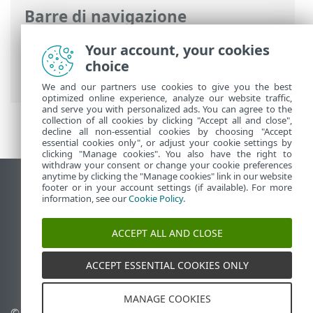
Barre di navigazione
Guida online ESET
>
ESET PROTECT On-
Your account, your cookies
Prem
>
Specifiche
>
Sistemi operativi
choice
supportati
> Windows
We and our partners use cookies to give you the best
optimized online experience, analyze our website traffic,
and serve you with personalized ads. You can agree to the
collection of all cookies by clicking "Accept all and close",
decline all non-essential cookies by choosing "Accept
essential cookies only", or adjust your cookie settings by
clicking "Manage cookies". You also have the right to
withdraw your consent or change your cookie preferences
anytime by clicking the "Manage cookies" link in our website
Visualizza sito desktop
footer or in your account settings (if available). For more
information, see our
Cookie Policy
.
End of Life
ESET Knowledge Base
ACCEPT ALL AND CLOSE
Forum ESET
ESET Status Portal
ACCEPT ESSENTIAL COOKIES ONLY
Supporto regionale
MANAGE COOKIES
© 1992 - 2026 ESET, spol. s
Gestisci cookie