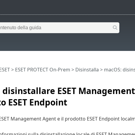
 ESET
>
ESET PROTECT On-Prem
>
Disinstalla
> macOS: disins
disinstallare ESET Management 
to ESET Endpoint
e ESET Management Agent e il prodotto ESET Endpoint loca
 informazioni sulla disinstallazione locale di ESET Managem