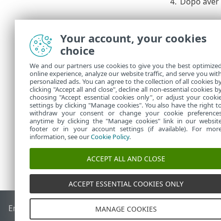
4.
Dopo aver 
Disinsta
Your account, your cookies
Per disinstal
choice
seguenti opzi
We and our partners use cookies to give you the best optimize
In
Compu
•
online experience, analyze our website traffic, and serve you wit
Endpoint
personalized ads. You can agree to the collection of all cookies b
clicking "Accept all and close", decline all non-essential cookies b
Utilizzare
•
choosing "Accept essential cookies only", or adjust your cooki
settings by clicking "Manage cookies". You also have the right t
withdraw your consent or change your cookie preference
anytime by clicking the "Manage cookies" link in our websit
footer or in your account settings (if available). For mor
information, see our
Cookie Policy
.
ACCEPT ALL AND CLOSE
ACCEPT ESSENTIAL COOKIES ONLY
End of Life
ESET Knowledge Base
Forum ESET
ESET Status 
MANAGE COOKIES