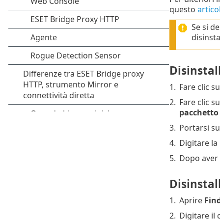
questo
artic
Se si d
disinst
Disinsta
1.
Fare clic s
2.
Fare clic s
pacchetto
3.
Portarsi s
4.
Digitare l
5.
Dopo aver 
Disinsta
1.
Aprire
Fin
2.
Digitare il