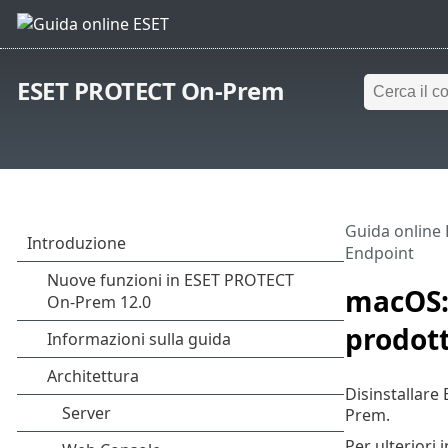
ESET PROTECT On-Prem
Guida online
Endpoint
macOS: 
prodot
Disinstallar
Prem.
Per ulteriori