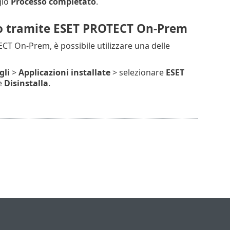
gio
Processo completato
.
oto tramite ESET PROTECT On-Prem
 On-Prem, è possibile utilizzare una delle
gli
>
Applicazioni installate
> selezionare
ESET
te
Disinstalla
.