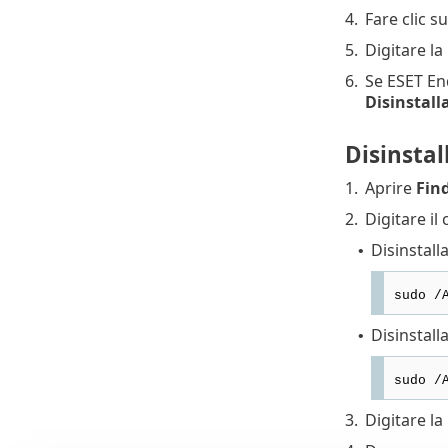
4.
Fare clic s
5.
Digitare la
6.
Se ESET En
Disinstall
Disinstal
1.
Aprire
Fin
2.
Digitare il
Disinstall
•
sudo /
Disinstall
•
sudo /
3.
Digitare l