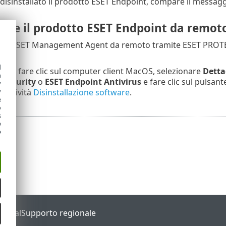
disinstallato il prodotto ESET Endpoint, compare il messag
llare il prodotto ESET Endpoint da rem
lare ESET Management Agent da remoto tramite ESET PROTECT
oni:
d
ter
, fare clic sul computer client MacOS, selezionare
Detta
h
 Security
o
ESET Endpoint Antivirus
e fare clic sul pulsan
y
y
 l’attività
Disinstallazione software
.
e
o
s
e
e
Portal
Supporto regionale