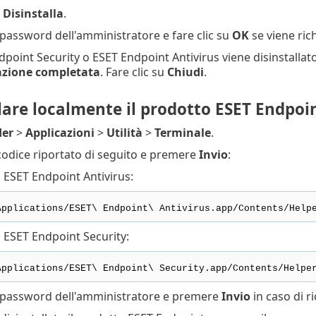
u
Disinstalla
.
 password dell'amministratore e fare clic su
OK
se viene ric
dpoint Security o ESET Endpoint Antivirus viene disinstalla
azione completata
. Fare clic su
Chiudi
.
lare localmente il prodotto ESET Endpoin
der
>
Applicazioni
>
Utilità
>
Terminale
.
 codice riportato di seguito e premere
Invio
:
a ESET Endpoint Antivirus:
Applications/ESET\ Endpoint\ Antivirus.app/Contents/Help
a ESET Endpoint Security:
Applications/ESET\ Endpoint\ Security.app/Contents/Helpe
a password dell'amministratore e premere
Invio
in caso di r