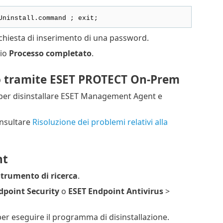
Uninstall.command ; exit;
ichiesta di inserimento di una password.
gio
Processo completato
.
o tramite ESET PROTECT On-Prem
er disinstallare ESET Management Agent e
consultare
Risoluzione dei problemi relativi alla
nt
trumento di ricerca
.
dpoint Security
o
ESET Endpoint Antivirus
>
er eseguire il programma di disinstallazione.