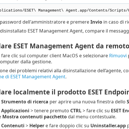
plications/ESET\ Management\ Agent.app/Contents/Scripts/
a password dell'amministratore e premere
Invio
in caso di r
disinstallato ESET Management Agent, compare il messag
llare ESET Management Agent da remot
, fare clic sul computer client MacOS e selezionare
Rimuovi
p
computer dalla gestione.
ione dei problemi relativi alla disinstallazione dell’agente, 
ione di ESET Management Agent
.
lare localmente il prodotto ESET Endpoi
u
Strumento di ricerca
per aprire una nuova finestra dello
S
u
Applicazioni
> tenere premuto
CTRL
> fare clic su
ESET En
e
Mostra contenuti pacchetto
dal menu contestuale.
u
Contenuti
>
Helper
e fare doppio clic su
Uninstaller.app
p