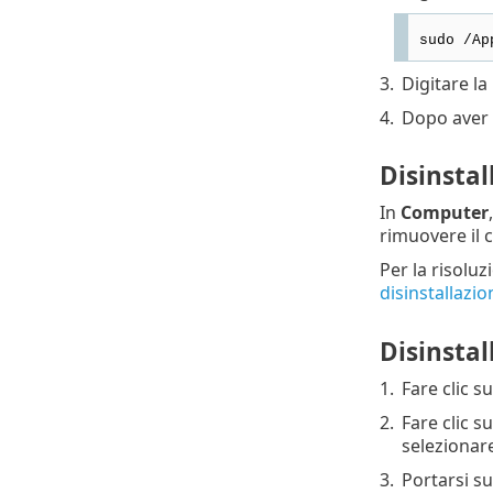
sudo /Ap
3.
Digitare l
4.
Dopo aver 
Disinsta
In
Computer
rimuovere il 
Per la risoluz
disinstallaz
Disinstal
1.
Fare clic s
2.
Fare clic s
selezionar
3.
Portarsi s