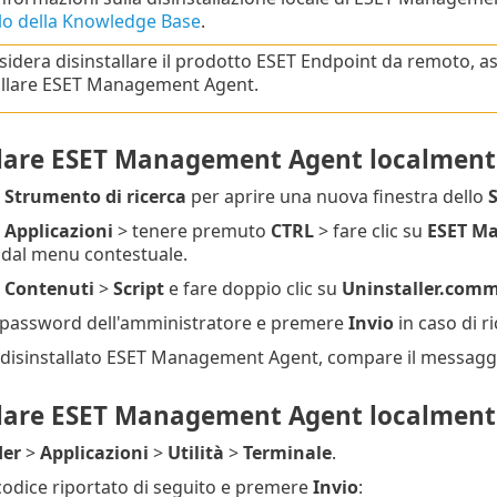
olo della Knowledge Base
.
esidera disinstallare il prodotto ESET Endpoint da remoto, a
allare ESET Management Agent.
llare ESET Management Agent localment
u
Strumento di ricerca
per aprire una nuova finestra dello
S
u
Applicazioni
> tenere premuto
CTRL
> fare clic su
ESET M
dal menu contestuale.
u
Contenuti
>
Script
e fare doppio clic su
Uninstaller.com
a password dell'amministratore e premere
Invio
in caso di r
disinstallato ESET Management Agent, compare il messag
llare ESET Management Agent localmente
der
>
Applicazioni
>
Utilità
>
Terminale
.
 codice riportato di seguito e premere
Invio
: