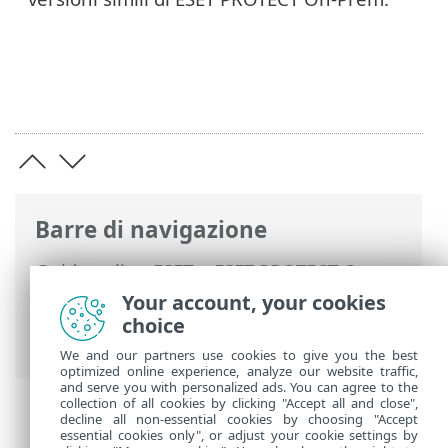
Barre di navigazione
Guida online ESET
>
ESET PROTECT On-
Prem
>
Eseguire la migrazione e la
Your account, your cookies
reinstallazione
> Migrazione da un server
choice
a un altro
We and our partners use cookies to give you the best
optimized online experience, analyze our website traffic,
and serve you with personalized ads. You can agree to the
collection of all cookies by clicking "Accept all and close",
decline all non-essential cookies by choosing "Accept
essential cookies only", or adjust your cookie settings by