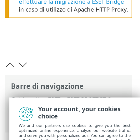
effettuare la migrazione a ESET Bridge
in caso di utilizzo di Apache HTTP Proxy.
Barre di navigazione
Guida online ESET
>
ESET PROTECT On-
Prem
>
Introduzione
>
Architettura
>
Your account, your cookies
Proxy HTTP per la connessione agente -
choice
server
We and our partners use cookies to give you the best
optimized online experience, analyze our website traffic,
and serve you with personalized ads. You can agree to the