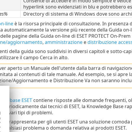
Consente di accedere in modo semplice e veloce a
hyperlink sono evidenziati in blu e potrebbero es
les%
Directory di sistema di Windows dove sono archivi
n-line
è la risorsa principale di consultazione. In presenza 
ta automaticamente la versione più recente della Guida on-li
 delle pagine della Guida on-line di ESET PROTECT On-Prem 
ione/aggiornamento
,
amministrazione
e
distribuzione access
nti della guida sono suddivisi in diversi capitoli e sotto-cap
utilizzare il campo Cerca in alto.
er aperto un Manuale dell'utente dalla barra di navigazione 
imitata ai contenuti di tale manuale. Ad esempio, se si apre 
azione/Aggiornamento e Distribuzione Va non saranno inclusi n
dge base ESET
contiene risposte alle domande frequenti, olt
 periodicamente dai tecnici di ESET, la Knowledge Base rap
 di vari tipi di problemi.
d
h
SET
rappresenta per gli utenti ESET una soluzione comoda pe
y
 qualsiasi problema o domanda relativa ai prodotti ESET.
y