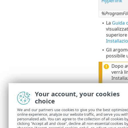
Hyperlink
%ProgramFi
La
Guida o
•
visualizza
superiore
Installaz
Gli argome
•
possibile 
Dopo av
verrà l
Install
Your account, your cookies
La
Knowle
•
choice
Aggiornata
risoluzione
We and our partners use cookies to give you the best optimize
online experience, analyze our website traffic, and serve you wit
Il
Forum E
•
personalized ads. You can agree to the collection of all cookies b
pubblicare
clicking "Accept all and close", decline all non-essential cookies b