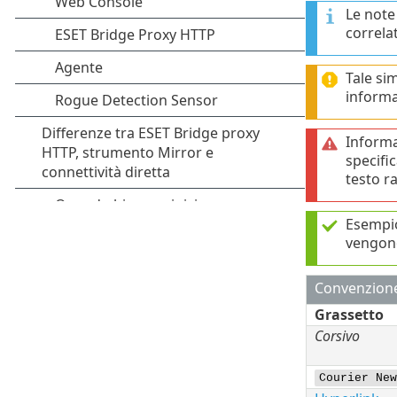
Le note
correlat
Tale si
informa
Informa
specifi
testo r
Esempio
vengono
Convenzion
Grassetto
Corsivo
Courier New