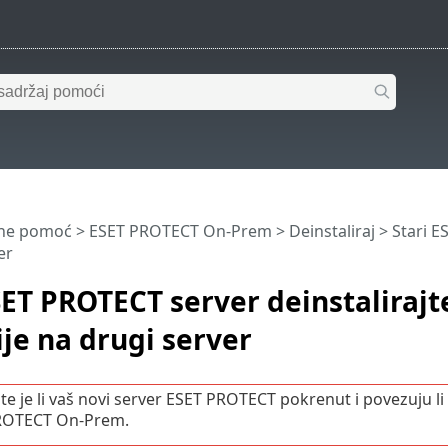
ine pomoć
>
ESET PROTECT On-Prem
>
Deinstaliraj
> Stari E
er
SET PROTECT server deinstaliraj
je na drugi server
ite je li vaš novi server ESET PROTECT pokrenut i povezuju l
ROTECT On-Prem.