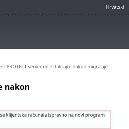
Hrvatski
SET PROTECT server deinstalirajte nakon migracije
te nakon
i se klijentska računala ispravno na novi program