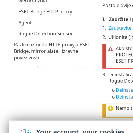
Postoje dvije
I.
Zadržite i
1.
Zaustavite
2.
Uklonite (
Ako ste
PROTECT
ESET PR
3.
Deinstalir
Rogue Dete
Deinsta
o
Deinsta
o
Nemojte
4.
Planirajte
Your account, your cookies