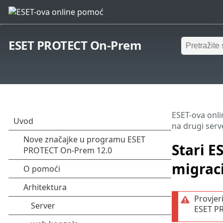
ESET PROTECT On-Prem
ESET-ova onl
na drugi serv
Stari E
migraci
Provjer
ESET P