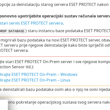
 opcije za deinstalaciju starog servera ESET PROTECT nakon 
 ponovno upotrijebite operacijski sustav računala server
 stari servis ESET PROTECT servera
.
) staru instancu baze podataka ESET PROTECT 
DROP DATABASE
 migrirali bazu podataka na novi ESET PROTECT server, ob
 serveru prije njegove deinstalacije kako biste spriječili od
OTECT servera.
ajte stari ESET PROTECT On-Prem server i sve njegove kom
ction Sensor itd.):
lirajte ESET PROTECT On-Prem – Windows
lirajte ESET PROTECT On-Prem – Linux
 deinstalirati bazu podataka osim ako o njoj ne ovisi nijeda
 ponovno pokretanje operacijskog sustava svog servera nako