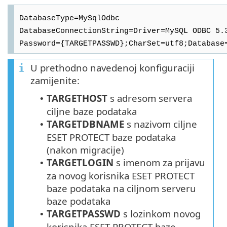
DatabaseType=MySqlOdbc
DatabaseConnectionString=Driver=MySQL ODBC 5.
Password={TARGETPASSWD};CharSet=utf8;Database
U prethodno navedenoj konfiguraciji
zamijenite:
TARGETHOST
s adresom servera
•
ciljne baze podataka
TARGETDBNAME
s nazivom ciljne
•
ESET PROTECT
baze podataka
(nakon migracije)
TARGETLOGIN
s imenom za prijavu
•
za novog korisnika
ESET PROTECT
baze podataka na ciljnom serveru
baze podataka
TARGETPASSWD
s lozinkom novog
•
korisnika ESET PROTECT baze