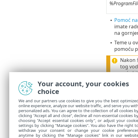
%ProgramFi
Pomoć na
•
imate rad
na gornje
Teme u ovo
•
pomoću pol
Nakon š
tog vod
neće bit
Your account, your cookies
choice
ESET-ova 
•
znanja, ko
We and our partners use cookies to give you the best optimize
online experience, analyze our website traffic, and serve you wit
ESET-ov f
•
personalized ads. You can agree to the collection of all cookies b
bilo kakvo
clicking "Accept all and close", decline all non-essential cookies b
choosing "Accept essential cookies only", or adjust your cooki
settings by clicking "Manage cookies". You also have the right t
withdraw your consent or change your cookie preference
anytime by clicking the "Manage cookies" link in our websit