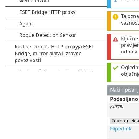
Ta ozna
važnosti
Ključne
pravlje
odnosi n
Ogledni 
objašnj
Način pisanj
Podebljano
Kurziv
Courier New
Hiperlink