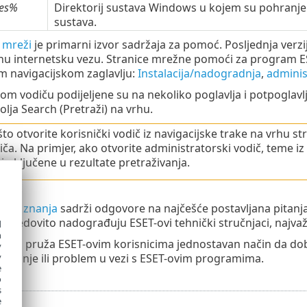
les%
Direktorij sustava Windows u kojem su pohranjen
sustava.
 mreži
je primarni izvor sadržaja za pomoć. Posljednja verz
nu internetsku vezu. Stranice mrežne pomoći za program E
m navigacijskom zaglavlju:
Instalacija/nadogradnja
,
adminis
m vodiču podijeljene su na nekoliko poglavlja i potpoglavl
ja Search (Pretraži) na vrhu.
to otvorite korisnički vodič iz navigacijske trake na vrhu st
iča. Na primjer, ako otvorite administratorski vodič, teme iz 
i uključene u rezultate pretraživanja.
baza znanja
sadrži odgovore na najčešće postavljana pitanja
ju redovito nadograđuju ESET-ovi tehnički stručnjaci, najvažni
d
h
orum
pruža ESET-ovim korisnicima jednostavan način da do
y
 pitanje ili problem u vezi s ESET-ovim programima.
y
e
o
s
e