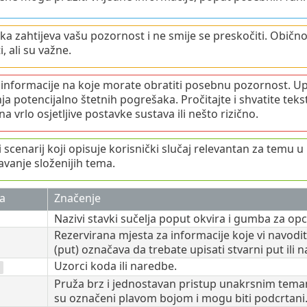
ka zahtijeva vašu pozornost i ne smije se preskočiti. Obično
, ali su važne.
 informacije na koje morate obratiti posebnu pozornost. Up
nja potencijalno štetnih pogrešaka. Pročitajte i shvatite te
a vrlo osjetljive postavke sustava ili nešto rizično.
scenarij koji opisuje korisnički slučaj relevantan za temu u k
avanje složenijih tema.
a
Značenje
Nazivi stavki sučelja poput okvira i gumba za opci
Rezervirana mjesta za informacije koje vi navodite
(put) označava da trebate upisati stvarni put ili n
Uzorci koda ili naredbe.
Pruža brz i jednostavan pristup unakrsnim temam
su označeni plavom bojom i mogu biti podcrtani