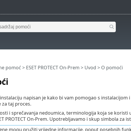
ine pomoć
>
ESET PROTECT On-Prem
>
Uvod
> O pomoći
ći
a instalaciju napisan je kako bi vam pomogao s instalaci
 za taj proces.
osti i sprečavanja nedoumica, terminologija koja se koristi
 PROTECT On-Prem. Upotrebljavamo i skup simbola za istic
e mogu pružiti vrijedne informacije, poput posebnih funkc