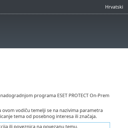
Hrvatski
jom i nadogradnjom programa ESET PROTECT On-Prem
 u ovom vodiču temelji se na nazivima parametra
anje tema od posebnog interesa ili značaja.
ija ili poveznica na povezanu temu.