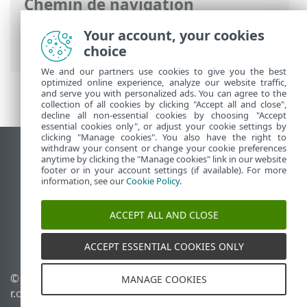
Chemin de navigation
Aide en ligne ESET
>
ESET PROTECT On-
Your account, your cookies
Prem
>
Désinstaller
choice
We and our partners use cookies to give you the best
optimized online experience, analyze our website traffic,
and serve you with personalized ads. You can agree to the
collection of all cookies by clicking "Accept all and close",
decline all non-essential cookies by choosing "Accept
essential cookies only", or adjust your cookie settings by
clicking "Manage cookies". You also have the right to
withdraw your consent or change your cookie preferences
Afficher le site des postes de travail
anytime by clicking the "Manage cookies" link in our website
footer or in your account settings (if available). For more
End of Life
information, see our
Cookie Policy
.
Base de connaissances ESET
Forum ESET
ACCEPT ALL AND CLOSE
ESET Status Portal
Support régional
ACCEPT ESSENTIAL COOKIES ONLY
© 1992 - 2026 ESET, spol. s
Gérer les cookies
MANAGE COOKIES
r.o. - Tous droits réservés.
Politique relative aux