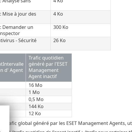
 : Analyse sans
4 Ko
 : Mise à jour des
4 Ko
t : Demander un
300 Ko
Inspector
tivirus - Sécurité
26 Ko
Trafic quotidien
Intervalle
généré par l'ESET
on d' Agent
Management
Agent inactif
16 Mo
1 Mo
0,5 Mo
144 Ko
12 Ko
le trafic global généré par les ESET Management Agents, util