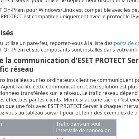
TECT Server pour utiliser le déploiement distant et la fonct
On-Prem pour Windows/Linux est compatible avec les deux p
T PROTECT est compatible uniquement avec le protocole IPv
lisés
u utilise un pare-feu, reportez-vous à la liste des
ports de 
On-Prem et ses composants sont installés dans votre infr
e la communication d'ESET PROTECT Se
afic réseau
ons installées sur les ordinateurs client ne communiquent 
ent facilite cette communication. Cette solution est plus
données transférées sur le réseau. Le trafic réseau dépend d
es effectués par les clients. Même si aucune tâche n'est ex
ique une fois avec ESET PROTECT Server à chaque interva
tez-vous au tableau suivant pour obtenir des exemples de tra
n
Trafic dans un seul
intervalle de connexion