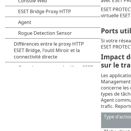
avec ESET PRO
ESET PROTECT 
virtuelle ESE
Ports uti
Si votre résea
ESET PROTECT 
Impact d
sur le tr
Les applicati
Management Ag
concerne les 
types de tâch
Agent commun
trafic. Repor
Type d'actio