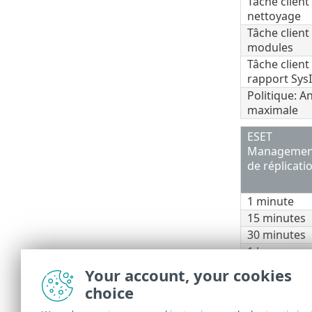
Tâche client
nettoyage
Tâche client
modules
Tâche clien
rapport Sys
Politique: An
maximale
ESET
Management
de réplicati
1 minute
15 minutes
30 minutes
1 heure
1 jour
Your account, your cookies
choice
Pour estimer 