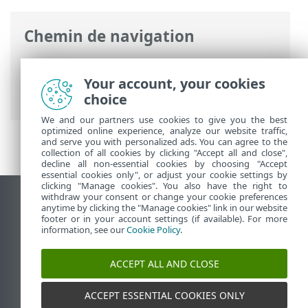
Chemin de navigation
Aide en ligne ESET
>
ESET PROTECT On-
Prem
>
Introduction
>
Architecture
>
Your account, your cookies
Agent
choice
We and our partners use cookies to give you the best
optimized online experience, analyze our website traffic,
and serve you with personalized ads. You can agree to the
collection of all cookies by clicking "Accept all and close",
decline all non-essential cookies by choosing "Accept
essential cookies only", or adjust your cookie settings by
clicking "Manage cookies". You also have the right to
withdraw your consent or change your cookie preferences
Afficher le site des postes de travail
anytime by clicking the "Manage cookies" link in our website
footer or in your account settings (if available). For more
End of Life
information, see our
Cookie Policy
.
Base de connaissances ESET
Forum ESET
ACCEPT ALL AND CLOSE
ESET Status Portal
Support régional
ACCEPT ESSENTIAL COOKIES ONLY