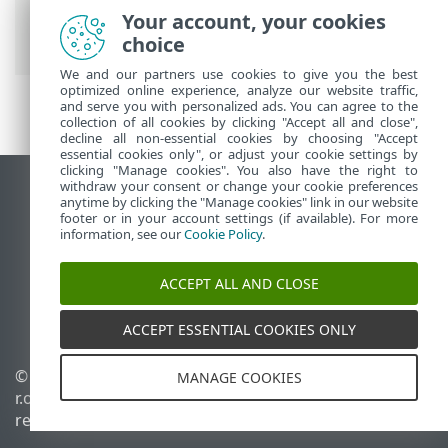
On-Prem
>
Actualizar
> Actualizar Apache
Your account, your cookies
Tomcat
choice
We and our partners use cookies to give you the best
optimized online experience, analyze our website traffic,
and serve you with personalized ads. You can agree to the
collection of all cookies by clicking "Accept all and close",
decline all non-essential cookies by choosing "Accept
essential cookies only", or adjust your cookie settings by
clicking "Manage cookies". You also have the right to
withdraw your consent or change your cookie preferences
Ver sitio para ordenador
anytime by clicking the "Manage cookies" link in our website
footer or in your account settings (if available). For more
End of Life
information, see our
Cookie Policy
.
Base de conocimiento de ESET
Foro de ESET
ACCEPT ALL AND CLOSE
ESET Status Portal
Soporte técnico regional
ACCEPT ESSENTIAL COOKIES ONLY
© 1992 - 2026 ESET, spol. s
Administrar cookies
MANAGE COOKIES
r.o. Todos los derechos
Política de cookies
reservados.