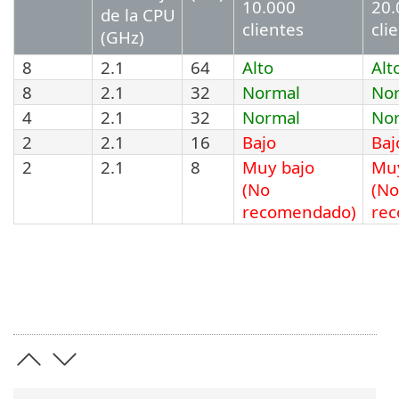
10.000
20.
de la CPU
clientes
cli
(GHz)
8
2.1
64
Alto
Alt
8
2.1
32
Normal
No
4
2.1
32
Normal
No
2
2.1
16
Bajo
Baj
2
2.1
8
Muy bajo
Muy
(No
(No
recomendado)
re