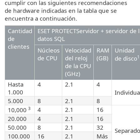
cumplir con las siguientes recomendaciones
de hardware indicadas en la tabla que se
encuentra a continuación.
Cantidad
ESET PROTECTServidor + servidor de l
de
datos SQL
clientes
Núcleos
Velocidad
RAM
Unidad
de CPU
del reloj
(GB)
1
de disco
de la CPU
(GHz)
Hasta
4
2.1
4
1.000
Individua
5.000
8
2.1
8
3
4
2.1
16
10,000
20.000
4
2.1
16
50.000
8
2.1
32
Separad
100.000
16
2.1
Más