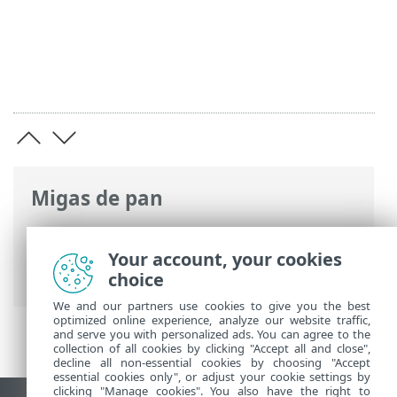
Migas de pan
Ayuda en línea de ESET
>
ESET PROTECT
On-Prem
>
Introducción
>
Arquitectura
>
Your account, your cookies
Servidor
choice
We and our partners use cookies to give you the best
optimized online experience, analyze our website traffic,
and serve you with personalized ads. You can agree to the
collection of all cookies by clicking "Accept all and close",
decline all non-essential cookies by choosing "Accept
essential cookies only", or adjust your cookie settings by
clicking "Manage cookies". You also have the right to