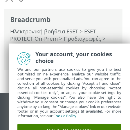
Breadcrumb
Ηλεκτρονική βοήθεια ESET
>
ESET
PROTECT On-Prem
>
Προδιαγραφές
>
Υποστηριζόμενα προγράμματα
περιήγησης στο διαδίκτυο, προϊόντα
Your account, your cookies
ασφάλειας ESET και γλώσσες
choice
We and our partners use cookies to give you the best
optimized online experience, analyze our website traffic,
and serve you with personalized ads. You can agree to the
collection of all cookies by clicking "Accept all and close",
decline all non-essential cookies by choosing "Accept
essential cookies only", or adjust your cookie settings by
clicking "Manage cookies". You also have the right to
withdraw your consent or change your cookie preferences
Προβολή ιστότοπου επιφάνειας εργασίας
anytime by clicking the "Manage cookies" link in our website
footer or in your account settings (if available). For more
End of Life
information, see our
Cookie Policy
.
Γνωσιακή βάση ESET
Ομάδα συζήτησης ESET