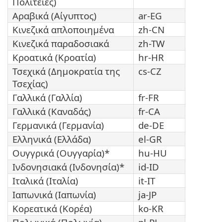
Πολιτείες)
Αραβικά (Αίγυπτος)
ar-EG
Κινεζικά απλοποιημένα
zh-CN
Κινεζικά παραδοσιακά
zh-TW
Κροατικά (Κροατία)
hr-HR
Τσεχικά (Δημοκρατία της
cs-CZ
Τσεχίας)
Γαλλικά (Γαλλία)
fr-FR
Γαλλικά (Καναδάς)
fr-CA
Γερμανικά (Γερμανία)
de-DE
Ελληνικά (Ελλάδα)
el-GR
Ουγγρικά (Ουγγαρία)*
hu-HU
Ινδονησιακά (Ινδονησία)*
id-ID
Ιταλικά (Ιταλία)
it-IT
Ιαπωνικά (Ιαπωνία)
ja-JP
Κορεατικά (Κορέα)
ko-KR