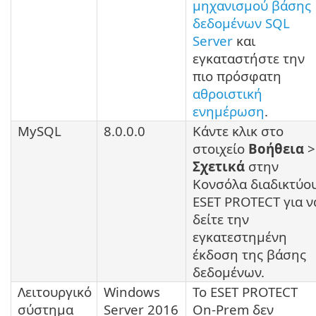
μηχανισμού βάσης
δεδομένων SQL
Server
και
εγκαταστήστε την
πιο πρόσφατη
αθροιστική
ενημέρωση
.
MySQL
8.0.0.0
Κάντε κλικ στο
στοιχείο
Βοήθεια
>
Σχετικά
στην
Κονσόλα διαδικτύο
ESET PROTECT για ν
δείτε την
εγκατεστημένη
έκδοση της βάσης
δεδομένων.
Λειτουργικό
Windows
Το ESET PROTECT
σύστημα
Server 2016
On-Prem δεν