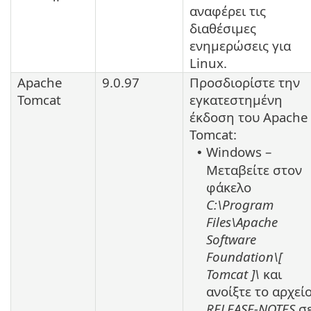
αναφέρει τις
διαθέσιμες
ενημερώσεις για
Linux
.
Apache
9.0.97
Προσδιορίστε την
Tomcat
εγκατεστημένη
έκδοση του
Apache
Tomcat
:
Windows –
•
Μεταβείτε στον
φάκελο
C:\Program
Files\Apache
Software
Foundation\[
Tomcat
]\
και
ανοίξτε το αρχεί
RELEASE-NOTES
σ