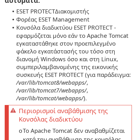
αυτόματα:
ESET PROTECTΔιακομιστής
•
Φορέας ESET Management
•
Κονσόλα διαδικτύου ESET PROTECT -
•
εφαρμόζεται μόνο εάν το Apache Tomcat
εγκαταστάθηκε στον προεπιλεγμένο
φάκελο εγκατάστασής του τόσο στη
διανομή Windows όσο και στη Linux,
συμπεριλαμβανομένης της εικονικής
συσκευής ESET PROTECT (για παράδειγμα:
/var/lib/tomcat8/webapps/
,
/var/lib/tomcat7/webapps/
,
/var/lib/tomcat/webapps/
).
Περιορισμοί αναβάθμισης της
Κονσόλας διαδικτύου
Το Apache Tomcat δεν αναβαθμίζεται
o
κατά την αναβάθμιση της κονσόλας