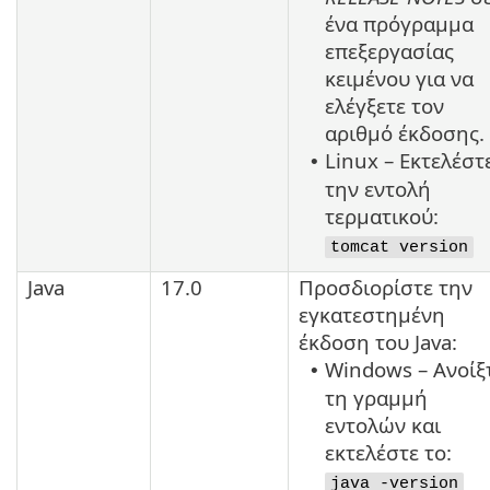
ένα πρόγραμμα
επεξεργασίας
κειμένου για να
ελέγξετε τον
αριθμό έκδοσης.
Linux – Εκτελέστ
•
την εντολή
τερματικού:
tomcat version
Java
17.0
Προσδιορίστε την
εγκατεστημένη
έκδοση του
Java
:
Windows – Ανοίξ
•
τη γραμμή
εντολών και
εκτελέστε το:
java -version