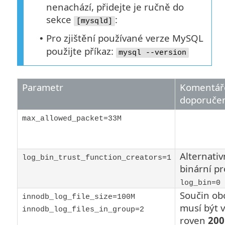
nenachází, přidejte je ručně do
sekce
:
[mysqld]
Pro zjištění používané verze MySQL
•
použijte příkaz:
mysql --version
Parametr
Komentář
doporuče
max_allowed_packet=33M
Alternativ
log_bin_trust_function_creators=1
binární pr
log_bin=0
Součin ob
innodb_log_file_size=100M
musí být 
innodb_log_files_in_group=2
roven
200