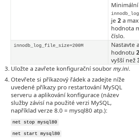
Minimální
innodb_log
je
2
a max
hodnota m
číslo.
Nastavte 
innodb_log_file_size=200M
hodnotu
vyšší než
3.
Uložte a zavřete konfigurační soubor
my.ini
.
4.
Otevřete si příkazový řádek a zadejte níže
uvedené příkazy pro restartování MySQL
serveru a aplikování konfigurace (název
služby závisí na použité verzi MySQL,
například verze 8.0 = mysql80 atp.):
net stop mysql80
net start mysql80