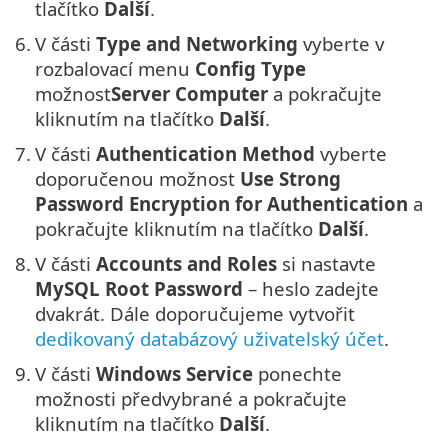
tlačítko
Další
.
6.
V části
Type and Networking
vyberte v
rozbalovací menu
Config Type
možnost
Server Computer
a pokračujte
kliknutím na tlačítko
Další
.
7.
V části
Authentication Method
vyberte
doporučenou možnost
Use Strong
Password Encryption for Authentication
a
pokračujte kliknutím na tlačítko
Další
.
8.
V části
Accounts and Roles
si nastavte
MySQL Root Password
– heslo zadejte
dvakrát. Dále doporučujeme vytvořit
dedikovaný databázový uživatelský účet
.
9.
V části
Windows Service
ponechte
možnosti předvybrané a pokračujte
kliknutím na tlačítko
Další
.