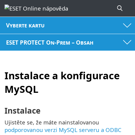
Vyberte kartu
ESET PROTECT On-Prem – Obsah
Instalace a konfigurace
MySQL
Instalace
Ujistěte se, že máte nainstalovanou
podporovanou verzi MySQL serveru a ODBC