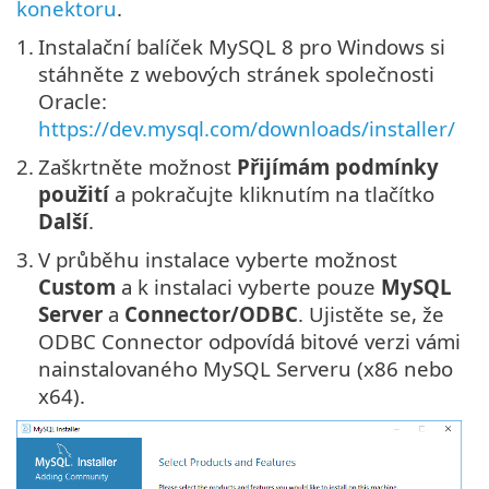
konektoru
.
1.
Instalační balíček MySQL 8 pro Windows si
stáhněte z webových stránek společnosti
Oracle:
https://dev.mysql.com/downloads/installer/
2.
Zaškrtněte možnost
Přijímám podmínky
použití
a pokračujte kliknutím na tlačítko
Další
.
3.
V průběhu instalace vyberte možnost
Custom
a k instalaci vyberte pouze
MySQL
Server
a
Connector/ODBC
. Ujistěte se, že
ODBC Connector odpovídá bitové verzi vámi
nainstalovaného MySQL Serveru (x86 nebo
x64).