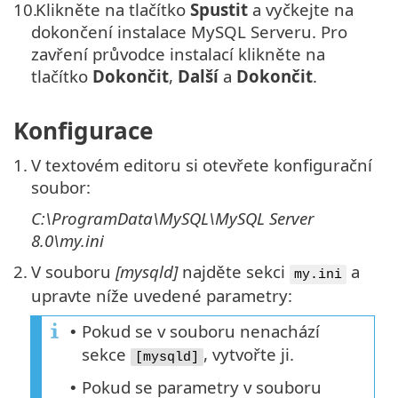
10.
Klikněte na tlačítko
Spustit
a vyčkejte na
dokončení instalace MySQL Serveru. Pro
zavření průvodce instalací klikněte na
tlačítko
Dokončit
,
Další
a
Dokončit
.
Konfigurace
1.
V textovém editoru si otevřete konfigurační
soubor:
C:\ProgramData\MySQL\MySQL Server
8.0\my.ini
2.
V souboru
[mysqld]
najděte sekci
a
my.ini
upravte níže uvedené parametry:
Pokud se v souboru nenachází
•
sekce
, vytvořte ji.
[mysqld]
Pokud se parametry v souboru
•