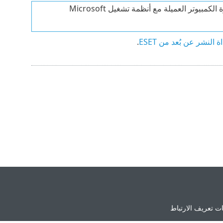
أداة نشر ESET عن بُعد مخصصة لنشر العامل ESET Management على أجهزة الكمبيوتر العميلة مع أنظمة تشغيل Microsoft
اة النشر عن بُعد من ESET
.
ت تعريف الارتباط