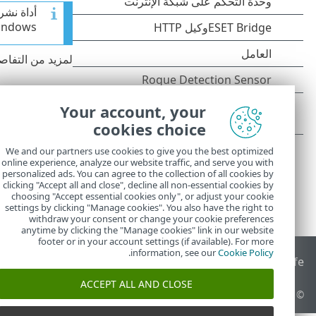
indows
لمزيد من التفاص
Your account, your
cookies choice
We and our partners use cookies to give you the best optimized
online experience, analyze our website traffic, and serve you with
personalized ads. You can agree to the collection of all cookies by
clicking "Accept all and close", decline all non-essential cookies by
choosing "Accept essential cookies only", or adjust your cookie
settings by clicking "Manage cookies". You also have the right to
withdraw your consent or change your cookie preferences
anytime by clicking the "Manage cookies" link in our website
footer or in your account settings (if available). For more
.
information, see our
Cookie Policy
End of Life
قاعدة معارف ESET
منتدى ESET
ESET Status Portal
ا
ACCEPT ALL AND CLOSE
© 1992 - 2026 ESET, spol. s r.o.‎ - جميع الحقوق محفوظة.