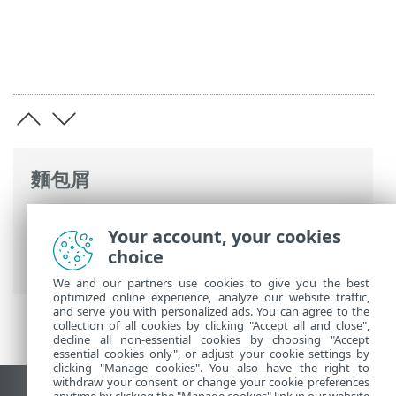
麵包屑
ESET 線上說明
>
ESET PROTECT On-Prem
>
Your account, your cookies
取消安裝
> 移轉到其他伺服器後解除委任舊
choice
ESET PROTECT 伺服器
We and our partners use cookies to give you the best
optimized online experience, analyze our website traffic,
and serve you with personalized ads. You can agree to the
collection of all cookies by clicking "Accept all and close",
decline all non-essential cookies by choosing "Accept
essential cookies only", or adjust your cookie settings by
clicking "Manage cookies". You also have the right to
withdraw your consent or change your cookie preferences