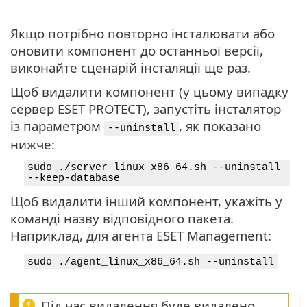
Якщо потрібно повторно інсталювати або
оновити компонент до останньої версії,
виконайте сценарій інсталяції ще раз.
Щоб видалити компонент (у цьому випадку
сервер ESET PROTECT), запустіть інсталятор
із параметром
, як показано
--uninstall
нижче:
sudo ./server_linux_x86_64.sh --uninstall
--keep-database
Щоб видалити інший компонент, укажіть у
команді назву відповідного пакета.
Наприклад, для агента ESET Management:
sudo ./agent_linux_x86_64.sh --uninstall
Під час видалення буде видалено