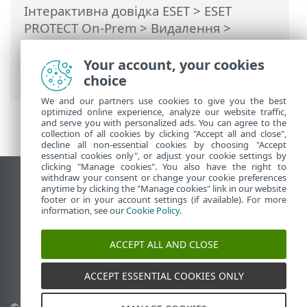
Інтерактивна довідка ESET
>
ESET
PROTECT On-Prem
>
Видалення
>
Linux – Оновлення, повторна
інсталяція або видалення компонентів
Your account, your cookies
ESET PROTECT
choice
We and our partners use cookies to give you the best
optimized online experience, analyze our website traffic,
and serve you with personalized ads. You can agree to the
collection of all cookies by clicking "Accept all and close",
decline all non-essential cookies by choosing "Accept
essential cookies only", or adjust your cookie settings by
clicking "Manage cookies". You also have the right to
withdraw your consent or change your cookie preferences
Переглянути повну версію
anytime by clicking the "Manage cookies" link in our website
footer or in your account settings (if available). For more
End of Life
information, see our
Cookie Policy
.
База знань ESET
Форум ESET
ACCEPT ALL AND CLOSE
ESET Status Portal
Регіональна підтримка
ACCEPT ESSENTIAL COOKIES ONLY