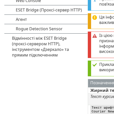
пов’яза
Ця інф
важлив
Із ціє
призна
інформ
високог
Прикла
викори
Позначенн
Жирний те
Текст курси
Текст шрифт
Courier New