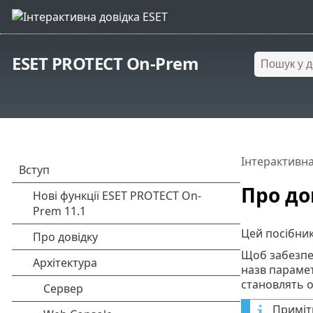
ESET PROTECT On-Prem
Інтерактивна
Про до
Цей посібник
Щоб забезпеч
назв парамет
становлять о
Приміт