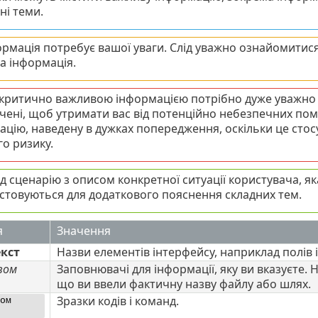
ні теми.
ормація потребує вашої уваги. Слід уважно ознайомитися
а інформація.
ю критично важливою інформацією потрібно дуже уважн
чені, щоб утримати вас від потенційно небезпечних поми
ацію, наведену в дужках попередження, оскільки це сто
о ризику.
д сценарію з описом конкретної ситуації користувача, я
стовуються для додаткового пояснення складних тем.
я
Значення
кст
Назви елементів інтерфейсу, наприклад полів і
вом
Заповнювачі для інформації, яку ви вказуєте.
що ви ввели фактичну назву файлу або шлях.
Зразки кодів і команд.
ом