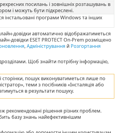
ерехресних посилань і зовнішніх розташувань в
ором і можуть бути підкреслені.
ся інстальовані програми Windows та інших
нлайн-довідки автоматично відображатиметься
онлайн-довідки ESET PROTECT On-Prem розміщено
/оновлення
,
Адміністрування
й
Розгортання
ідрозділами. Щоб знайти потрібну інформацію,
орі сторінки, пошук виконуватиметься лише по
істратор», теми з посібників «Інсталяція або
тимуться в результати пошуку.
кож рекомендовані рішення різних проблем.
робить базу знань найефективнішим
інформацію або допомогти іншим користувачам.