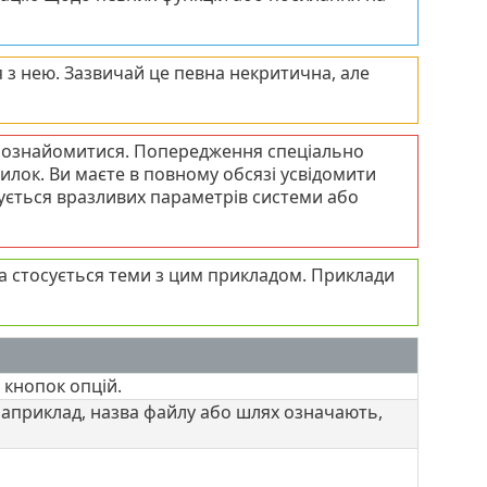
 з нею. Зазвичай це певна некритична, але
о ознайомитися. Попередження спеціально
лок. Ви маєте в повному обсязі усвідомити
сується вразливих параметрів системи або
ка стосується теми з цим прикладом. Приклади
 кнопок опцій.
 Наприклад, назва файлу або шлях означають,