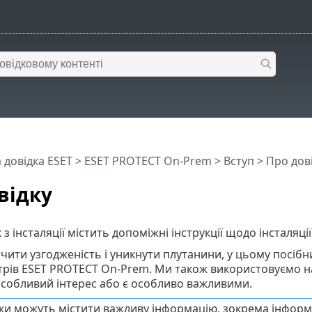
 довідка ESET
>
ESET PROTECT On-Prem
>
Вступ
> Про дов
відку
 з інсталяції містить допоміжні інструкції щодо інсталя
ити узгодженість і уникнути плутанини, у цьому посібн
рів ESET PROTECT On-Prem. Ми також використовуємо н
собливий інтерес або є особливо важливими.
ки можуть містити важливу інформацію, зокрема інформ