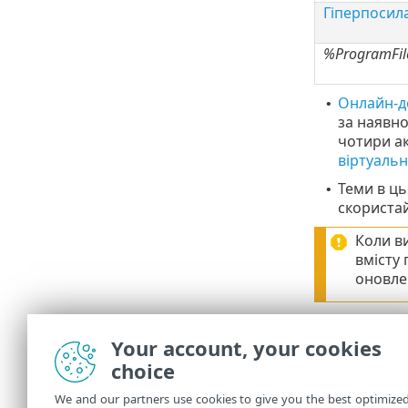
Гіперпосил
%ProgramFi
Онлайн-д
•
за наявно
чотири ак
віртуаль
Теми в ць
•
скористай
Коли ви
вмісту 
оновле
У
базі зн
•
Your account, your cookies
Регулярне
choice
інструме
We and our partners use cookies to give you the best optimize
На
форумі
•