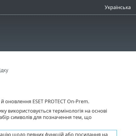
Українська
ідку
ції й оновлення ESET PROTECT On-Prem.
ику використовується термінологія на основі
абір символів для позначення тем, що
ацію щодо певних функцій або посилання на