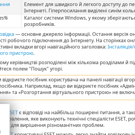
ання
Елемент для швидкого й легкого доступу до п
Інтернеті. Гіперпосилання виділені синім коль
les%
Каталог системи Windows, у якому зберігають
розробників.
овідка
— основне джерело інформації. Остання версія о
сті робочого підключення до Інтернету. На сторінках 
тивні вкладки вгорі навігаційного заголовка:
Інсталяція
ного пристрою
.
ому керівництві розподілені між кількома розділами й п
теся полем "Пошук" угорі.
 відкриєте посібник користувача на панелі навігації вг
посібника. Наприклад, якщо ви відкриєте посібник «Адмін
ння» та «Розгортання віртуального пристрою» не включа
ань ESET
є відповіді на найбільш поширені питання, а та
 оновлення, яке виконують технічні спеціалісти ESET, 
нтом для вирішення різноманітних проблем.
d
 ESET
користувачі ESET можуть легко знайти довідкову 