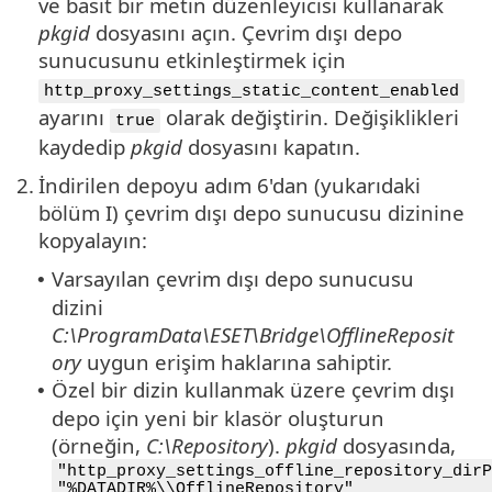
ve basit bir metin düzenleyicisi kullanarak
pkgid
dosyasını açın. Çevrim dışı depo
sunucusunu etkinleştirmek için
http_proxy_settings_static_content_enabled
ayarını
olarak değiştirin. Değişiklikleri
true
kaydedip
pkgid
dosyasını kapatın.
2.
İndirilen depoyu adım 6'dan (yukarıdaki
bölüm I) çevrim dışı depo sunucusu dizinine
kopyalayın:
Varsayılan çevrim dışı depo sunucusu
•
dizini
C:\ProgramData\ESET\Bridge\OfflineReposit
ory
uygun erişim haklarına sahiptir.
Özel bir dizin kullanmak üzere çevrim dışı
•
depo için yeni bir klasör oluşturun
(örneğin,
C:\Repository
).
pkgid
dosyasında,
"http_proxy_settings_offline_repository_dirP
"%DATADIR%\\OfflineRepository"