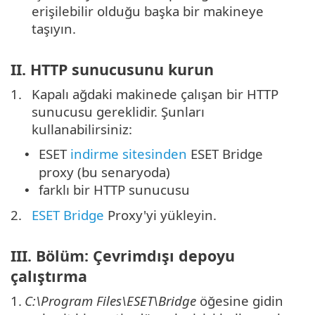
erişilebilir olduğu başka bir makineye
taşıyın.
II. HTTP sunucusunu kurun
1.
Kapalı ağdaki makinede çalışan bir HTTP
sunucusu gereklidir. Şunları
kullanabilirsiniz:
ESET
indirme sitesinden
ESET Bridge
•
proxy (bu senaryoda)
farklı bir HTTP sunucusu
•
2.
ESET Bridge
Proxy'yi yükleyin.
III. Bölüm: Çevrimdışı depoyu
çalıştırma
1.
C:\Program Files\ESET\Bridge
öğesine gidin