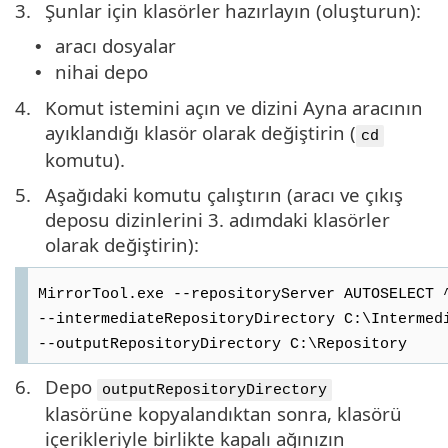
3.
Şunlar için klasörler hazırlayın (oluşturun):
aracı dosyalar
•
nihai depo
•
4.
Komut istemini açın ve dizini Ayna aracının
ayıklandığı klasör olarak değiştirin (
cd
komutu).
5.
Aşağıdaki komutu çalıştırın (aracı ve çıkış
deposu dizinlerini 3. adımdaki klasörler
olarak değiştirin):
MirrorTool.exe --repositoryServer AUTOSELECT 
--intermediateRepositoryDirectory C:\Intermed
--outputRepositoryDirectory C:\Repository
6.
Depo
outputRepositoryDirectory
klasörüne kopyalandıktan sonra, klasörü
içerikleriyle birlikte kapalı ağınızın