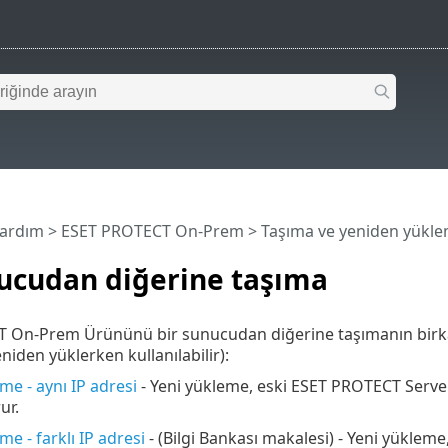
Yardım
>
ESET PROTECT On-Prem
>
Taşıma ve yeniden yükl
nucudan diğerine taşıma
 On-Prem Ürününü bir sunucudan diğerine taşımanın birka
eniden yüklerken kullanılabilir):
me - aynı IP adresi
- Yeni yükleme, eski ESET PROTECT Server'
ur.
e - farklı IP adresi
- (Bilgi Bankası makalesi) - Yeni yüklem