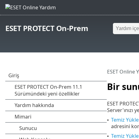
ESET PROTECT On-Prem
ESET Online 
Bir su
ESET PROTECT
Server'ınızı y
Temiz Yükle
•
adresini kor
Temiz Yüklem
•