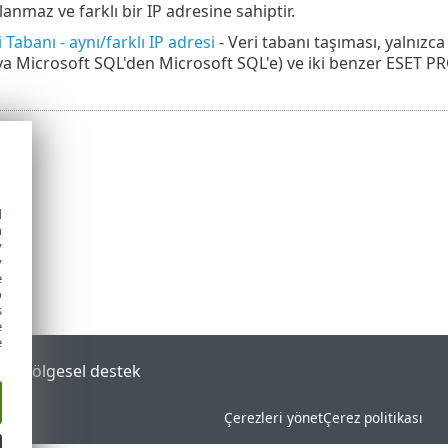
lanmaz ve farklı bir IP adresine sahiptir.
 Tabanı - aynı/farklı IP adresi
- Veri tabanı taşıması, yalnızc
a Microsoft SQL'den Microsoft SQL'e) ve iki benzer ESET P
d
h
y
y
e
o
s
e
e
tal
Bölgesel destek
Çerezleri yönet
Çerez politikası