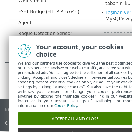
tabanını kul
Taşınan Veri
•
MySQL'e vey
Your account, your cookies
choice
We and our partners use cookies to give you the best optimize
online experience, analyze our website traffic, and serve you wit
personalized ads. You can agree to the collection of all cookies b
clicking "Accept all and close", decline all non-essential cookies b
choosing "Accept essential cookies only", or adjust your cooki
settings by clicking "Manage cookies". You also have the right t
withdraw your consent or change your cookie preference
anytime by clicking the "Manage cookies" link in our websit
footer or in your account settings (if available). For mor
information, see our
Cookie Policy
.
End of Life
ESET Bilgi Bankası
ESET Forumu
ESET Status Por
ACCEPT ALL AND CLOSE
© 1992 - 2026 ESET, spol. s r.o. - Tüm hakları saklıdır.