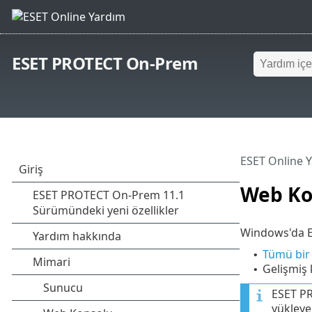
ESET PROTECT On-Prem
ESET Online 
Web Ko
Windows'da ES
Tümü bir 
•
Gelişmiş 
•
ESET PR
yükleyeb