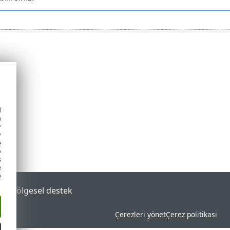
d
h
y
y
e
o
s
e
e
tal
Bölgesel destek
Çerezleri yönet
Çerez politikası