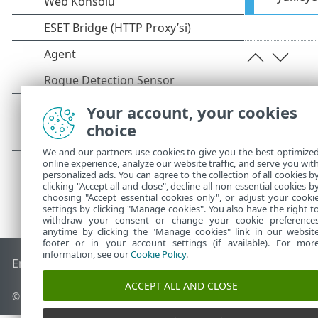
Your account, your cookies
choice
We and our partners use cookies to give you the best optimize
online experience, analyze our website traffic, and serve you wit
personalized ads. You can agree to the collection of all cookies b
clicking "Accept all and close", decline all non-essential cookies b
choosing "Accept essential cookies only", or adjust your cooki
settings by clicking "Manage cookies". You also have the right t
withdraw your consent or change your cookie preference
anytime by clicking the "Manage cookies" link in our websit
footer or in your account settings (if available). For mor
information, see our
Cookie Policy
.
End of Life
ESET Bilgi Bankası
ESET Forumu
ESET Status Por
ACCEPT ALL AND CLOSE
© 1992 - 2026 ESET, spol. s r.o. - Tüm hakları saklıdır.