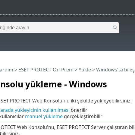
Yardım
>
ESET PROTECT On-Prem
>
Yükle
>
Windows'ta bile
nsolu yükleme - Windows
ET PROTECT Web Konsolu'nu iki şekilde yükleyebilirsiniz:
arada yükleyicinin kullanılması
önerilir
kullanıcılar
manuel yükleme
gerçekleştirebilir
OTECT Web Konsolu'nu, ESET PROTECT Server çalıştıran bilg
ilirsiniz.