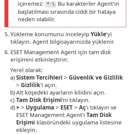
içeremez:
Bu karakterler Agent'ın
" \
başlatılması sırasında ciddi bir hataya
neden olabilir.
5.
Yükleme konumunu inceleyip
Yükle
'yi
tıklayın. Agent bilgisayarınızda yüklenir.
6.
ESET Management Agent için tam disk
erişimini etkinleştirin:
Yerel olarak:
a)
Sistem Tercihleri
>
Güvenlik ve Gizlilik
>
Gizlilik
'i açın.
b)
Alt köşedeki ayarların kilidini açın.
c)
Tam Disk Erişimi
'ni tıklayın.
d)
+
>
Uygulama
>
ESET
>
Aç
'ı tıklayın ve
ESET Management Agent'ı
Tam Disk
Erişimi
klasöründeki uygulama listesine
ekleyin.