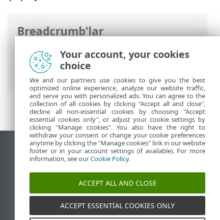
Breadcrumb'lar
ESET Online Yardım
>
ESET PROTECT On-
Your account, your cookies
Prem
>
Yükle
>
macOS›te bileşen
choice
yüklemesi
> Agent kurulumu - macOS
We and our partners use cookies to give you the best
optimized online experience, analyze our website traffic,
and serve you with personalized ads. You can agree to the
collection of all cookies by clicking "Accept all and close",
decline all non-essential cookies by choosing "Accept
essential cookies only", or adjust your cookie settings by
clicking "Manage cookies". You also have the right to
withdraw your consent or change your cookie preferences
anytime by clicking the "Manage cookies" link in our website
Masaüstü sitesini görüntüle
footer or in your account settings (if available). For more
information, see our
Cookie Policy
.
End of Life
ESET Bilgi Bankası
ACCEPT ALL AND CLOSE
ESET Forumu
ESET Status Portal
ACCEPT ESSENTIAL COOKIES ONLY
Bölgesel destek