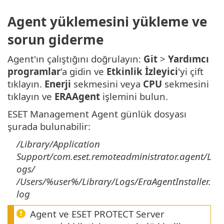
Agent yüklemesini yükleme ve
sorun giderme
Agent'ın çalıştığını doğrulayın:
Git
>
Yardımcı
programlar
'a gidin ve
Etkinlik İzleyici
'yi çift
tıklayın.
Enerji
sekmesini veya
CPU
sekmesini
tıklayın ve
ERAAgent
işlemini bulun.
ESET Management Agent günlük dosyası
şurada bulunabilir:
/Library/Application
Support/com.eset.remoteadministrator.agent/L
ogs/
/Users/%user%/Library/Logs/EraAgentInstaller.
log
Agent ve ESET PROTECT Server