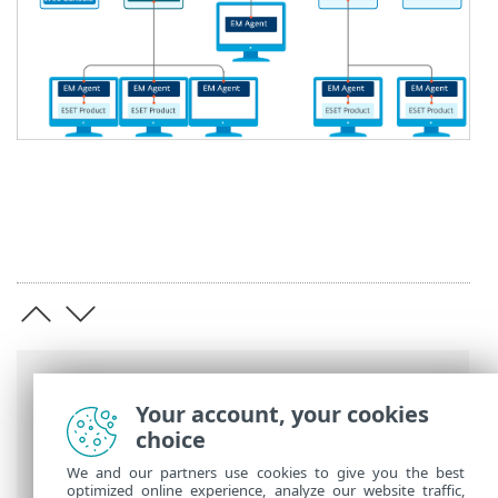
Breadcrumb'lar
Your account, your cookies
ESET Online Yardım
>
ESET PROTECT On-
choice
Prem
>
Giriş
>
Mimari
> Agent
We and our partners use cookies to give you the best
optimized online experience, analyze our website traffic,