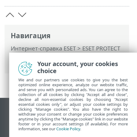
Навигация
Интернет-справка ESET
>
ESET PROTECT
On-Prem
>
ИНТЕРФЕЙС API ДЛЯ ESET
PROTECT On-Prem
Your account, your cookies
choice
We and our partners use cookies to give you the best
optimized online experience, analyze our website traffic,
and serve you with personalized ads. You can agree to the
collection of all cookies by clicking "Accept all and close",
decline all non-essential cookies by choosing "Accept
essential cookies only", or adjust your cookie settings by
clicking "Manage cookies". You also have the right to
Использовать сайт для ПК
withdraw your consent or change your cookie preferences
End of Life
anytime by clicking the "Manage cookies" link in our website
footer or in your account settings (if available). For more
База знаний ESET
information, see our
Cookie Policy
.
Форум ESET