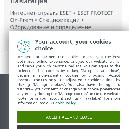
Навигация
Интернет-справка ESET
>
ESET PROTECT
On-Prem
>
Спецификации
>
Оборудование и определение
размеров инфраструктуры
>
Your account, your cookies
Развертывание для 10 000 клиентов
choice
We and our partners use cookies to give you the best
optimized online experience, analyze our website traffic,
and serve you with personalized ads. You can agree to the
collection of all cookies by clicking "Accept all and close",
decline all non-essential cookies by choosing "Accept
essential cookies only", or adjust your cookie settings by
clicking "Manage cookies". You also have the right to
Использовать сайт для ПК
withdraw your consent or change your cookie preferences
End of Life
anytime by clicking the "Manage cookies" link in our website
footer or in your account settings (if available). For more
База знаний ESET
information, see our
Cookie Policy
.
Форум ESET
ESET Status Portal
ACCEPT ALL AND CLOSE
Региональная поддержка