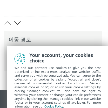
이동 경로
ESET 온라인 도움말
>
ESET PROTECT On-
Your account, your cookies
Prem
>
사양
> 지원되는 워크스테이션 프로
choice
비저닝 환경
We and our partners use cookies to give you the best
optimized online experience, analyze our website traffic,
and serve you with personalized ads. You can agree to the
collection of all cookies by clicking "Accept all and close",
decline all non-essential cookies by choosing "Accept
essential cookies only", or adjust your cookie settings by
clicking "Manage cookies". You also have the right to
withdraw your consent or change your cookie preferences
anytime by clicking the "Manage cookies" link in our website
데스크톱 사이트 보기
footer or in your account settings (if available). For more
End of Life
information, see our
Cookie Policy
.