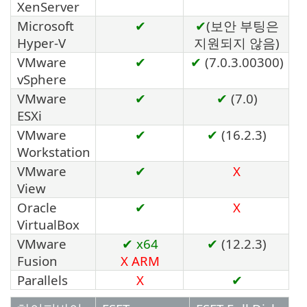
XenServer
Microsoft
✔
✔
(보안 부팅은
Hyper-V
지원되지 않음)
VMware
✔
✔
(7.0.3.00300)
vSphere
VMware
✔
✔
(7.0)
ESXi
VMware
✔
✔
(16.2.3)
Workstation
VMware
✔
X
View
Oracle
✔
X
VirtualBox
VMware
✔ x64
✔
(12.2.3)
Fusion
X
ARM
Parallels
X
✔