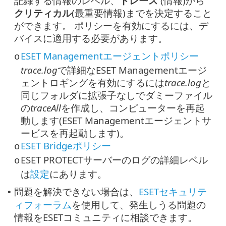
記録する情報のレベル、
トレース
(情報)から
クリティカル
(最重要情報)までを決定すること
ができます。 ポリシーを有効にするには、デ
バイスに適用する必要があります。
ESET Managementエージェントポリシー
o
trace.log
で詳細なESET Managementエージ
ェントロギングを有効にするには
trace.log
と
同じフォルダに拡張子なしでダミーファイル
の
traceAll
を作成し、コンピューターを再起
動します(ESET Managementエージェントサ
ービスを再起動します)。
ESET Bridgeポリシー
o
ESET PROTECTサーバーのログの詳細レベル
o
は
設定
にあります。
問題を解決できない場合は、
ESETセキュリテ
•
ィフォーラム
を使用して、発生しうる問題の
情報をESETコミュニティに相談できます。