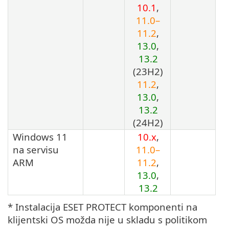
10.1
,
11.0–
11.2
,
13.0
,
13.2
(
23H2
)
11.2
,
13.0
,
13.2
(
24H2
)
Windows 11
10.x
,
na servisu
11.0–
ARM
11.2
,
13.0
,
13.2
* Instalacija ESET PROTECT komponenti na
klijentski OS možda nije u skladu s politikom