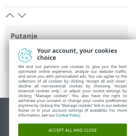
Putanje
ESET-ova online pomoć
>
ESET PROTECT
Your account, your cookies
On-Prem
>
Specifikacije
>
Podržani
choice
operacijski sustavi
> Windows
We and our partners use cookies to give you the best
optimized online experience, analyze our website traffic,
and serve you with personalized ads. You can agree to the
collection of all cookies by clicking "Accept all and close",
decline all non-essential cookies by choosing "Accept
essential cookies only", or adjust your cookie settings by
clicking "Manage cookies". You also have the right to
withdraw your consent or change your cookie preferences
anytime by clicking the "Manage cookies" link in our website
Prikaži stranicu za radnu površinu
footer or in your account settings (if available). For more
information, see our
Cookie Policy
.
End of Life
ESET-ova baza znanja
ACCEPT ALL AND CLOSE
ESET-ov forum