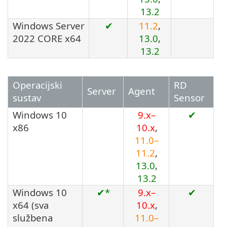
13.2
Windows Server
✔
11.2
,
2022 CORE x64
13.0
,
13.2
Operacijski
RD
Server
Agent
sustav
Sensor
Windows 10
9.x–
✔
x86
10.x
,
11.0–
11.2
,
13.0
,
13.2
Windows 10
✔*
9.x–
✔
x64
(sva
10.x
,
službena
11.0–