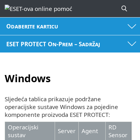
Odaberite karticu
ESET PROTECT On-Prem – Sadržaj
Windows
Sljedeća tablica prikazuje podržane
operacijske sustave Windows za pojedine
komponente proizvoda ESET PROTECT:
Operacijski
RD
Server
Agent
sustav
Sensor