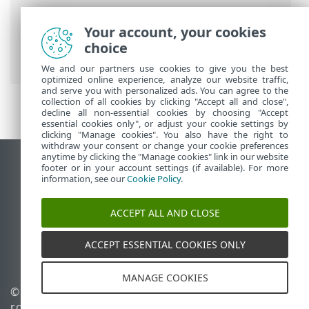
Putanje
Your account, your cookies
ESET-ova online pomoć
>
ESET PROTECT
choice
On-Prem
>
Instaliraj
> ISO slika
We and our partners use cookies to give you the best
optimized online experience, analyze our website traffic,
and serve you with personalized ads. You can agree to the
collection of all cookies by clicking "Accept all and close",
decline all non-essential cookies by choosing "Accept
essential cookies only", or adjust your cookie settings by
clicking "Manage cookies". You also have the right to
withdraw your consent or change your cookie preferences
anytime by clicking the "Manage cookies" link in our website
Prikaži stranicu za radnu površinu
footer or in your account settings (if available). For more
information, see our
Cookie Policy
.
End of Life
ESET-ova baza znanja
ACCEPT ALL AND CLOSE
ESET-ov forum
ESET Status Portal
ACCEPT ESSENTIAL COOKIES ONLY
Regionalna podrška
MANAGE COOKIES
© 1992 - 2026 ESET, spol. s
Upravljanje kolačićima
r.o. – Sva prava pridržana.
Pravila o kolačićima