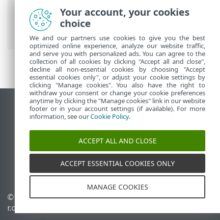
ESET-ova online pomoć
>
ESET PROTECT
Your account, your cookies
On-Prem
>
Instaliraj
> Instalacija
choice
komponenti na sustavu macOS
We and our partners use cookies to give you the best
optimized online experience, analyze our website traffic,
and serve you with personalized ads. You can agree to the
collection of all cookies by clicking "Accept all and close",
decline all non-essential cookies by choosing "Accept
essential cookies only", or adjust your cookie settings by
clicking "Manage cookies". You also have the right to
withdraw your consent or change your cookie preferences
anytime by clicking the "Manage cookies" link in our website
Prikaži stranicu za radnu površinu
footer or in your account settings (if available). For more
information, see our
Cookie Policy
.
End of Life
ESET-ova baza znanja
ACCEPT ALL AND CLOSE
ESET-ov forum
ESET Status Portal
ACCEPT ESSENTIAL COOKIES ONLY
Regionalna podrška
MANAGE COOKIES
© 1992 - 2026 ESET, spol. s
Upravljanje kolačićima
r.o. – Sva prava pridržana.
Pravila o kolačićima