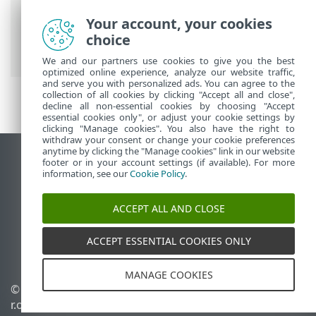
ESET-ova online pomoć
>
ESET PROTECT
On-Prem
>
Migracija i ponovna instalacija
Your account, your cookies
> Promjena IP adrese ili naziva hosta ESET
choice
PROTECT servera nakon migracije
We and our partners use cookies to give you the best
optimized online experience, analyze our website traffic,
and serve you with personalized ads. You can agree to the
collection of all cookies by clicking "Accept all and close",
decline all non-essential cookies by choosing "Accept
essential cookies only", or adjust your cookie settings by
clicking "Manage cookies". You also have the right to
withdraw your consent or change your cookie preferences
anytime by clicking the "Manage cookies" link in our website
Prikaži stranicu za radnu površinu
footer or in your account settings (if available). For more
information, see our
Cookie Policy
.
End of Life
ESET-ova baza znanja
ACCEPT ALL AND CLOSE
ESET-ov forum
ESET Status Portal
ACCEPT ESSENTIAL COOKIES ONLY
Regionalna podrška
MANAGE COOKIES
© 1992 - 2026 ESET, spol. s
Upravljanje kolačićima
r.o. – Sva prava pridržana.
Pravila o kolačićima