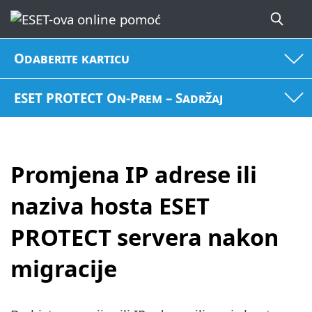
Odaberite karticu
ESET PROTECT On-Prem – Sadržaj
Promjena IP adrese ili
naziva hosta ESET
PROTECT servera nakon
migracije